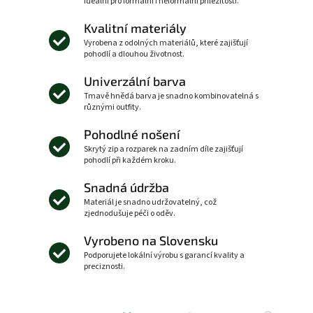
ideální pro formální i neformální příležitosti.
Kvalitní materiály
Vyrobena z odolných materiálů, které zajišťují
pohodlí a dlouhou životnost.
Univerzální barva
Tmavě hnědá barva je snadno kombinovatelná s
různými outfity.
Pohodlné nošení
Skrytý zip a rozparek na zadním díle zajišťují
pohodlí při každém kroku.
Snadná údržba
Materiál je snadno udržovatelný, což
zjednodušuje péči o oděv.
Vyrobeno na Slovensku
Podporujete lokální výrobu s garancí kvality a
preciznosti.