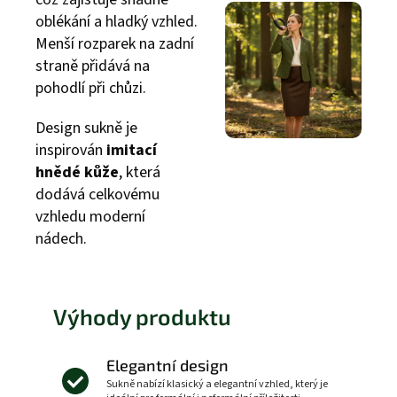
oblékání a hladký vzhled.
Menší rozparek na zadní
straně přidává na
pohodlí při chůzi.
Design sukně je
inspirován
imitací
hnědé kůže
, která
dodává celkovému
vzhledu moderní
nádech.
Výhody produktu
Elegantní design
Sukně nabízí klasický a elegantní vzhled, který je