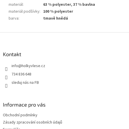
materiál
:
63 % polyester, 37 % bavlna
materiál podšívky
:
100 % polyester
barva
:
tmavě hnědá
Z
á
p
a
Kontakt
t
info
@
holkyvlese.cz
í
734 836 648
sleduj nás na FB
Informace pro vás
Obchodní podmínky
Zásady zpracování osobních údajů