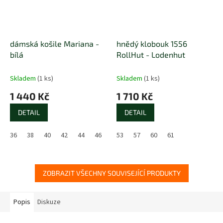
dámská košile Mariana -
hnědý klobouk 1556
bílá
RollHut - Lodenhut
Skladem
(1 ks)
Skladem
(1 ks)
1 440 Kč
1 710 Kč
DETAIL
DETAIL
36
38
40
42
44
46
48
53
50
57
52
60
61
ZOBRAZIT VŠECHNY SOUVISEJÍCÍ PRODUKTY
Popis
Diskuze