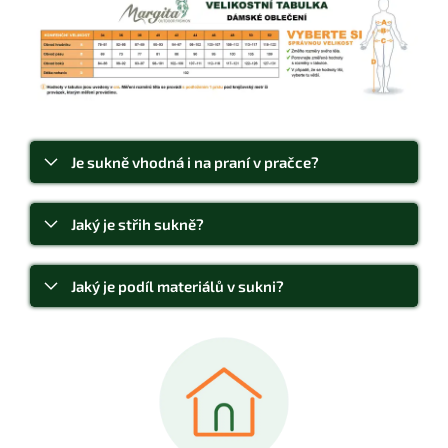
Je sukně vhodná i na praní v pračce?
Jaký je střih sukně?
Jaký je podíl materiálů v sukni?