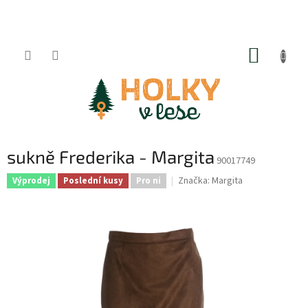
Přejít
na
obsah
NÁKUP
KOŠÍK
sukně Frederika - Margita
90017749
Značka:
Margita
Výprodej
Poslední kusy
Pro ni