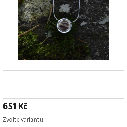
651 Kč
Měrná
Zvolte variantu
cena: