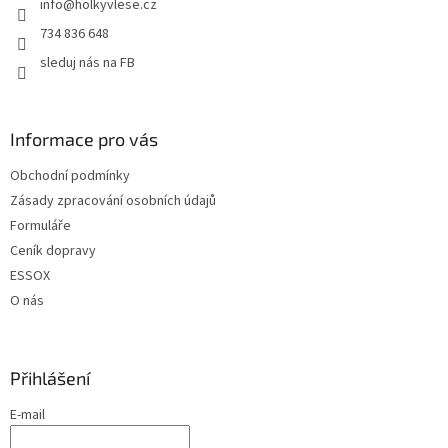
info
@
holkyvlese.cz
í
734 836 648
sleduj nás na FB
Informace pro vás
Obchodní podmínky
Zásady zpracování osobních údajů
Formuláře
Ceník dopravy
ESSOX
O nás
Přihlášení
E-mail