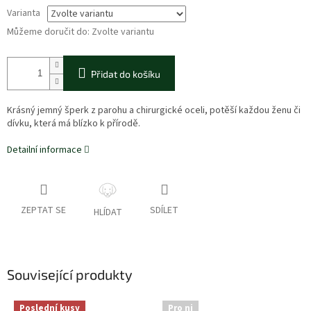
Varianta
Můžeme doručit do:
Zvolte variantu
Přidat do košíku
Krásný jemný šperk z parohu a chirurgické oceli, potěší každou ženu či
dívku, která má blízko k přírodě.
Detailní informace
ZEPTAT SE
SDÍLET
HLÍDAT
Související produkty
Poslední kusy
Pro ni