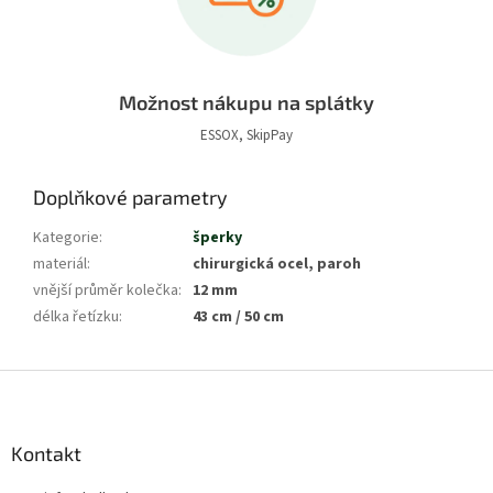
Možnost nákupu na splátky
ESSOX, SkipPay
Doplňkové parametry
Kategorie
:
šperky
materiál
:
chirurgická ocel, paroh
vnější průměr kolečka
:
12 mm
délka řetízku
:
43 cm / 50 cm
Z
á
p
a
Kontakt
t