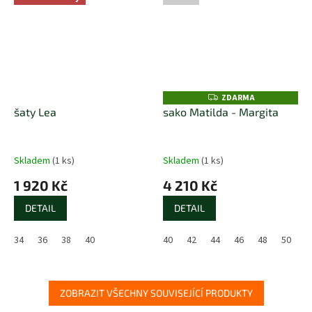
ZDARMA
Z
D
šaty Lea
sako Matilda - Margita
A
R
M
A
Skladem
(1 ks)
Skladem
(1 ks)
1 920 Kč
4 210 Kč
DETAIL
DETAIL
34
36
38
40
40
42
44
46
48
50
5
ZOBRAZIT VŠECHNY SOUVISEJÍCÍ PRODUKTY