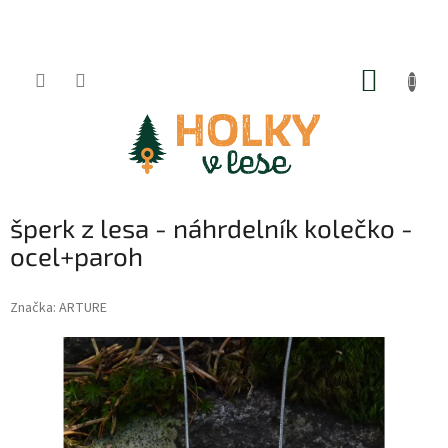
Přejít
na
obsah
NÁKUP
KOŠÍK
šperk z lesa - náhrdelník kolečko -
ocel+paroh
Značka:
ARTURE