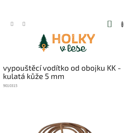
Přejít
na
obsah
NÁKUP
KOŠÍK
vypouštěcí vodítko od obojku KK -
kulatá kůže 5 mm
9010315