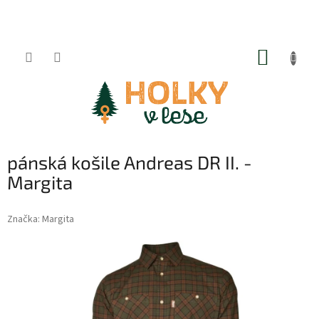
Přejít
na
obsah
NÁKUP
KOŠÍK
pánská košile Andreas DR II. -
Margita
Značka:
Margita