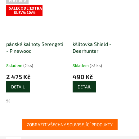
Pro něho
SALECODE:EXTRA
SLEVA:20:%
pánské kalhoty Serengeti
kšiltovka Shield -
- Pinewood
Deerhunter
Skladem
(2 ks)
Skladem
(>5 ks)
2 475 Kč
490 Kč
DETAIL
DETAIL
58
ZOBRAZIT VŠECHNY SOUVISEJÍCÍ PRODUKTY