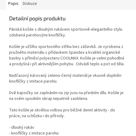
Popis
Diskuze
Detailní popis produktu
Pánská košile s dlouhým rukávem sportovně-elegantního stylu
zdobená parohovými knoflíčky.
Košile je užšího sportovního střihu bez záševků. Je vyrobena z
pružného materiálu s přídavkem Spandex a kvalitní organické
bavlny s příměsí polyesteru COOLMAX. Košile je velmi pohodlná
a prodyšná i při aktivnějším pohybu. Odvádí teplo a pot od těla.
Nadčasový károvaný zeleno-černý materiál je vkusně doplněn
knoflíčky z imitace parohu.
Dvě kapsičky se zapínáním na zip jsou na předním dílu. Košile je
na svém spodním okraji nepatrně zaoblena.
Tato košile je skvělou volbou pro běžné denní aktivity - do
práce, na schůzku i do přírody.
- dlouhý rukáv
- knoflíčky z imitace parohu