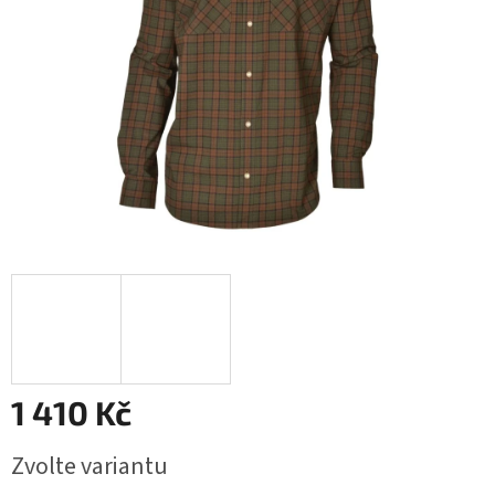
1 410 Kč
Měrná
Zvolte variantu
cena: