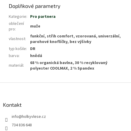
Doplňkové parametry
Kategorie
:
Pro partnera
oblečení
muže
pro
:
funkční, střih comfort, vzorovaná, univerzální,
vlastnost
:
parohové knoflíčky, bez výšivky
typ košile
:
DR
barva
:
hnědá
68 % organická bavlna, 30 % recyklovaný
materiál
:
polyester COOLMAX, 2 % Spandex
Z
á
p
a
Kontakt
t
info
@
holkyvlese.cz
í
734 836 648