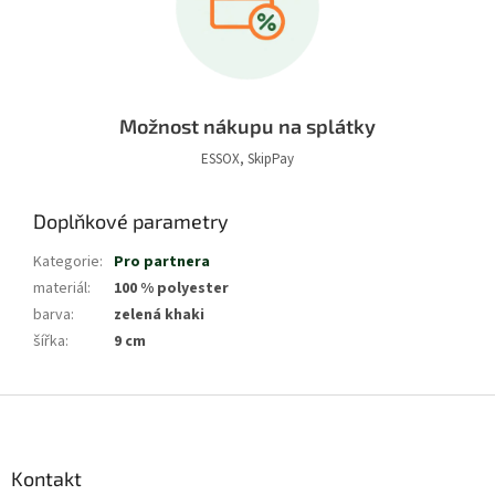
Možnost nákupu na splátky
ESSOX, SkipPay
Doplňkové parametry
Kategorie
:
Pro partnera
materiál
:
100 % polyester
barva
:
zelená khaki
šířka
:
9 cm
Z
á
p
a
Kontakt