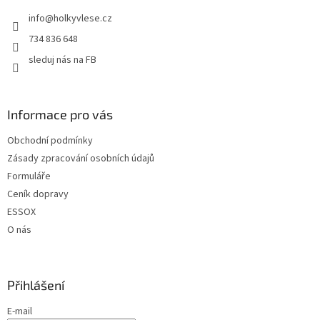
t
info
@
holkyvlese.cz
í
734 836 648
sleduj nás na FB
Informace pro vás
Obchodní podmínky
Zásady zpracování osobních údajů
Formuláře
Ceník dopravy
ESSOX
O nás
Přihlášení
E-mail