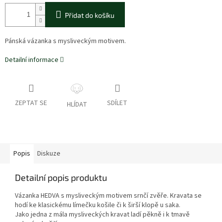
Přidat do košíku
Pánská vázanka s mysliveckým motivem.
Detailní informace
ZEPTAT SE
SDÍLET
HLÍDAT
Popis
Diskuze
Detailní popis produktu
Vázanka HEDVA s mysliveckým motivem srnčí zvěře. Kravata se
hodí ke klasickému límečku košile či k širší klopě u saka.
Jako jedna z mála mysliveckých kravat ladí pěkně i k tmavě