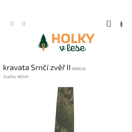
Přejít
na
obsah
NÁKUP
KOŠÍK
kravata Srnčí zvěř II
9006142
Značka:
HEDVA