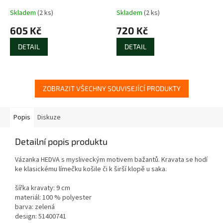
Skladem
(2 ks)
Skladem
(2 ks)
605 Kč
720 Kč
DETAIL
DETAIL
ZOBRAZIT VŠECHNY SOUVISEJÍCÍ PRODUKTY
Popis
Diskuze
Detailní popis produktu
Vázanka HEDVA s mysliveckým motivem bažantů. Kravata se hodí
ke klasickému límečku košile či k širší klopě u saka.
šířka kravaty: 9 cm
materiál: 100 % polyester
barva: zelená
design: 51400741