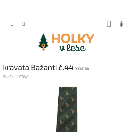
Přejít
na
obsah
NÁKUP
KOŠÍK
kravata Bažanti č.44
9006188
Značka:
HEDVA