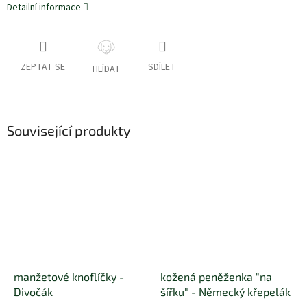
Detailní informace
ZEPTAT SE
SDÍLET
HLÍDAT
Související produkty
manžetové knoflíčky -
kožená peněženka "na
Divočák
šířku" - Německý křepelák