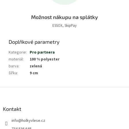
Možnost nákupu na splátky
ESSOX, SkipPay
Doplňkové parametry
Kategorie
:
Pro partnera
materiál
:
100 % polyester
barva
:
zelená
šířka
:
9 cm
Z
á
p
a
Kontakt
t
info
@
holkyvlese.cz
í
734 836 648