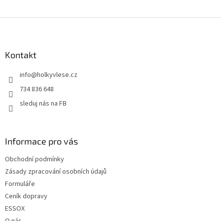
Z
á
p
a
Kontakt
t
info
@
holkyvlese.cz
í
734 836 648
sleduj nás na FB
Informace pro vás
Obchodní podmínky
Zásady zpracování osobních údajů
Formuláře
Ceník dopravy
ESSOX
O nás