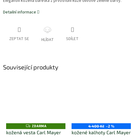
Elegantní kožená baretka z prvotřídní kůže olivově zelené barvy.
Detailní informace
ZEPTAT SE
SDÍLET
HLÍDAT
Související produkty
ZDARMA
Z
4 400 Kč
–2 %
D
kožená vesta Carl Mayer
kožené kalhoty Carl Mayer
A