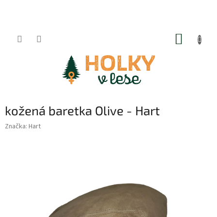
Přejít
na
obsah
NÁKUP
KOŠÍK
kožená baretka Olive - Hart
Značka:
Hart