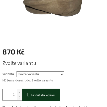
870 Kč
Měrná
Zvolte variantu
cena:
Varianta
Můžeme doručit do:
Zvolte variantu
Přidat do košíku