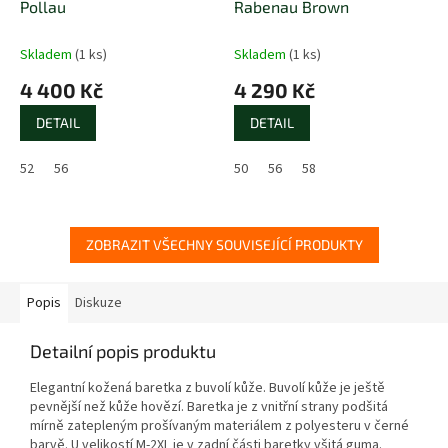
Pollau
Rabenau Brown
R
M
A
Skladem
(1 ks)
Skladem
(1 ks)
4 400 Kč
4 290 Kč
DETAIL
DETAIL
52
56
50
56
58
ZOBRAZIT VŠECHNY SOUVISEJÍCÍ PRODUKTY
Popis
Diskuze
Detailní popis produktu
Elegantní kožená baretka z buvolí kůže. Buvolí kůže je ještě
pevnější než kůže hovězí. Baretka je z vnitřní strany podšitá
mírně zatepleným prošívaným materiálem z polyesteru v černé
barvě. U velikostí M-2XL je v zadní části baretky všitá guma.