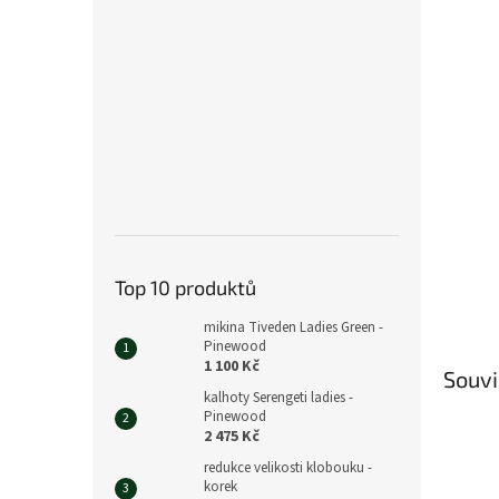
n
e
l
Top 10 produktů
mikina Tiveden Ladies Green -
Pinewood
1 100 Kč
Souvi
kalhoty Serengeti ladies -
Pinewood
2 475 Kč
redukce velikosti klobouku -
korek