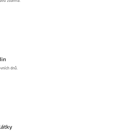
ravu zdarma.
din
ovních dnů.
látky