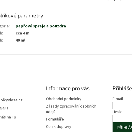
lňkové parametry
gorie
:
pepřové spreje a pouzdra
h
:
cca 4 m
h
:
40 ml
Informace pro vás
Přihláše
Obchodní podmínky
E-mail
holkyvlese.cz
Zásady zpracování osobních
6 648
údajů
Heslo
 nás na FB
Formuláře
Ceník dopravy
PŘIHLÁS