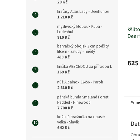
28 Kč
kraťasy Atlas Lady - Deerhunter
1 210 Kč
myslivecký klobouk Kuba -
kšilt
Lodenhut
Deer
810 Kč
barvářský obojek 3 cm podšitý
filcem - žaludy - hnědý
433 Kč
625
knížka ABECEDOU za přírodou I.
369 Kč
nůž Albainox 32456 - Paroh
2 810 Kč
pánská bunda Smaland Forest
Padded - Pinewood
Popi
7 700 Kč
kožená brašnička na opasek
velká - Slavík
Det
642 Kč
Obra