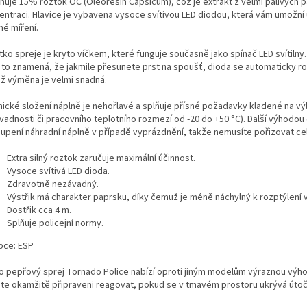
huje 15% roztok OC (Oleoresin Capsicum), což je extrakt z velmi pálivých 
ntraci. Hlavice je vybavena vysoce svítivou LED diodou, která vám umožní út
né míření.
tko spreje je kryto víčkem, které funguje současně jako spínač LED svítilny.
i to znamená, že jakmile přesunete prst na spoušť, dioda se automaticky ro
hž výměna je velmi snadná.
ické složení náplně je nehořlavé a splňuje přísné požadavky kladené na výb
vadnosti či pracovního teplotního rozmezí od -20 do +50 °C). Další výhod
upení náhradní náplně v případě vyprázdnění, takže nemusíte pořizovat cel
Extra silný roztok zaručuje maximální účinnost.
Vysoce svítivá LED dioda.
Zdravotně nezávadný.
Výstřik má charakter paprsku, díky čemuž je méně náchylný k rozptýlení 
Dostřik cca 4 m.
Splňuje policejní normy.
bce: ESP
o pepřový sprej Tornado Police nabízí oproti jiným modelům výraznou výhodu
te okamžitě připraveni reagovat, pokud se v tmavém prostoru ukrývá útočn