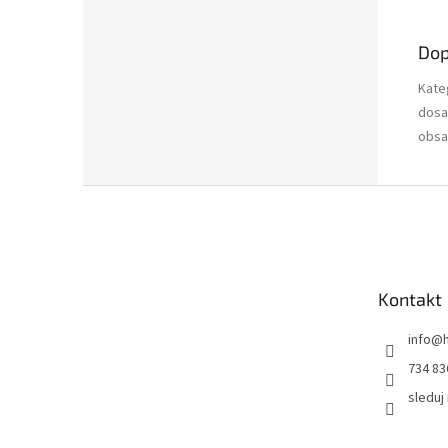
Dop
Kate
dosa
obsa
Z
á
p
a
t
Kontakt
í
info
@
734 83
sleduj