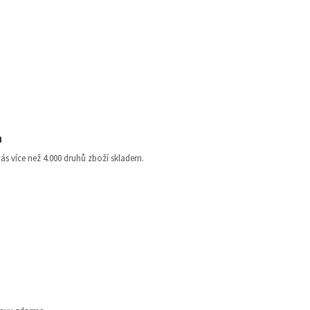
a
nás více než 4.000 druhů zboží skladem.