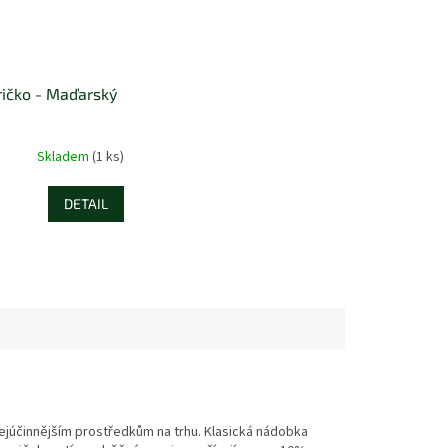
ričko - Maďarský
Skladem
(1 ks)
DETAIL
júčinnějším prostředkům na trhu. Klasická nádobka