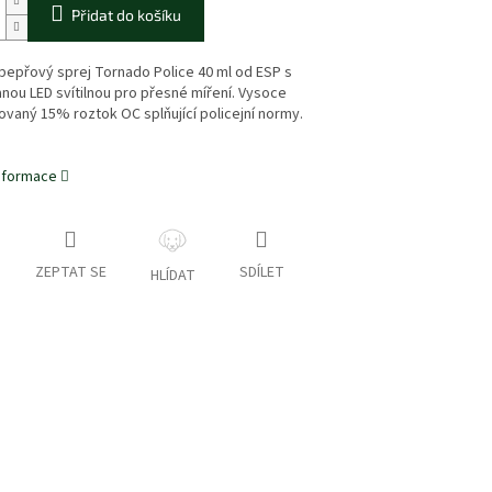
Přidat do košíku
pepřový sprej Tornado Police 40 ml od ESP s
nou LED svítilnou pro přesné míření. Vysoce
vaný 15% roztok OC splňující policejní normy.
informace
ZEPTAT SE
SDÍLET
HLÍDAT