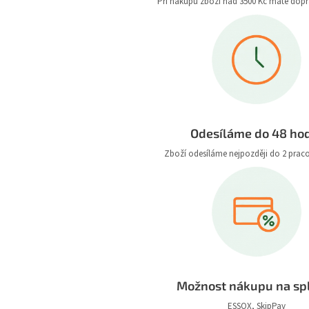
Při nákupu zboží nad 3500 Kč máte dop
Odesíláme do 48 ho
Zboží odesíláme nejpozději do 2 prac
Možnost nákupu na sp
ESSOX, SkipPay