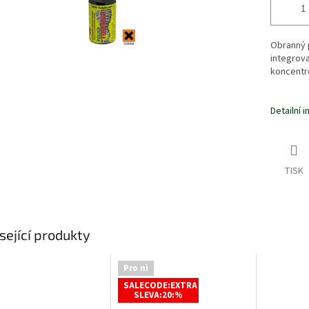
Obranný 
integrova
koncentro
Detailní 
TISK
sející produkty
Pro ni
SALECODE:EXTRA
SLEVA:20:%