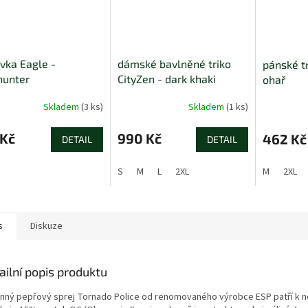
ovka Eagle -
dámské bavlněné triko
pánské t
hunter
CityZen - dark khaki
ohař
Skladem
(3 ks)
Skladem
(1 ks)
 Kč
990 Kč
462 Kč
DETAIL
DETAIL
S
M
L
2XL
M
2XL
s
Diskuze
ailní popis produktu
nný pepřový sprej Tornado Police od renomovaného výrobce ESP patří k ne