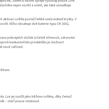
papriček, zatímco běžné spreje využívají pouze 10%
očníka nejen osvítit a oslnit, ale také usnadňuje
 K aktivaci světla postačí lehké nadzvednutí krytky. V
zsvítí. Víčko obsahuje dvě baterie typu CR 2032,
avu policejních složek (včetně účinnosti, zdravotní
ou oproti konkurenčním produktům je možnost
é nové zařízení.
větrem.
. Lze jej využít jako běžnou svítilnu, díky čemuž
ík – stačí pouze stisknout.