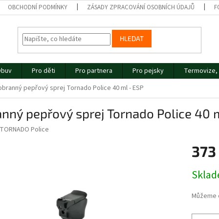
OBCHODNÍ PODMÍNKY
ZÁSADY ZPRACOVÁNÍ OSOBNÍCH ÚDAJŮ
F
HLEDAT
buv
Pro děti
Pro partnera
Pro pejsky
Termovize, 
obranný pepřový sprej Tornado Police 40 ml - ESP
nný pepřový sprej Tornado Police 40 
TORNADO Police
373
Měrná
Skla
cena:
Můžeme d