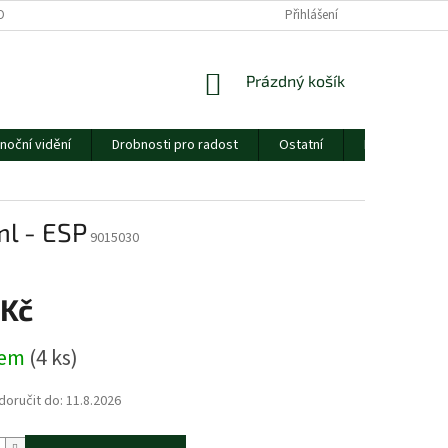
ORMULÁŘE
CENÍK DOPRAVY
ESSOX
Přihlášení
O NÁS
NÁKUPNÍ
Prázdný košík
KOŠÍK
noční vidění
Drobnosti pro radost
Ostatní
Dárkový pouk
ml - ESP
9015030
 Kč
dem
(4 ks)
oručit do:
11.8.2026