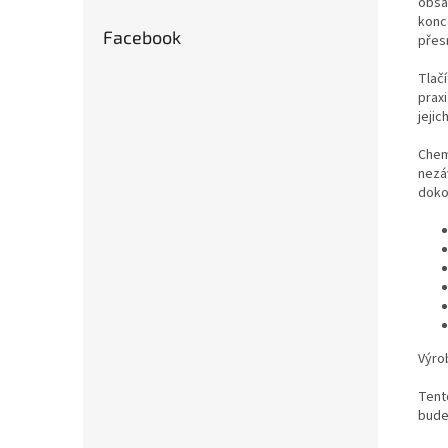
obsa
konce
Facebook
přes
Tlačí
prax
jejic
Chem
nezá
doko
Výro
Tent
bude