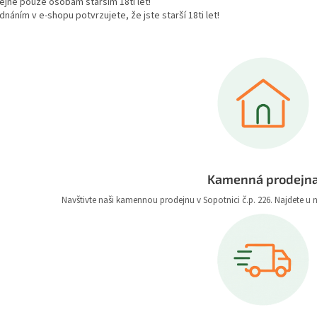
ejné pouze osobám starším 18ti let!
náním v e-shopu potvrzujete, že jste starší 18ti let!
Kamenná prodejn
Navštivte naši kamennou prodejnu v Sopotnici č.p. 226. Najdete u 