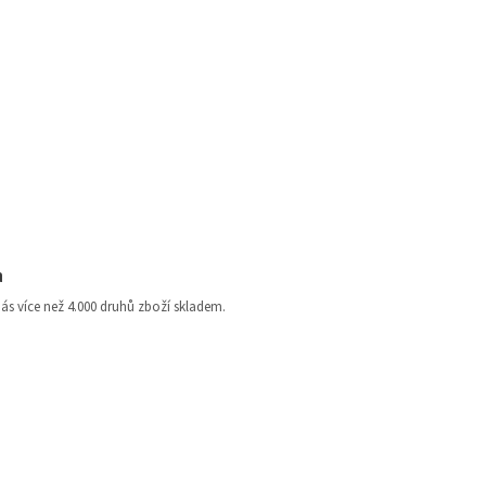
a
nás více než 4.000 druhů zboží skladem.