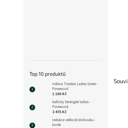
n
e
l
Top 10 produktů
Souvi
mikina Tiveden Ladies Green -
Pinewood
1 100 Kč
kalhoty Serengeti ladies -
Pinewood
2 475 Kč
redukce velikosti klobouku -
korek