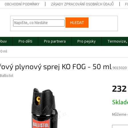
OBCHODNÍ PODMÍNKY
ZÁSADY ZPRACOVÁNÍ OSOBNÍCH ÚDAJŮ
F
HLEDAT
buv
Pro děti
Pro partnera
Pro pejsky
Termovize, 
0 ml
ový plynový sprej KO FOG - 50 ml
9015020
Ballistol
232
Měrná
Skla
cena:
Můžeme d