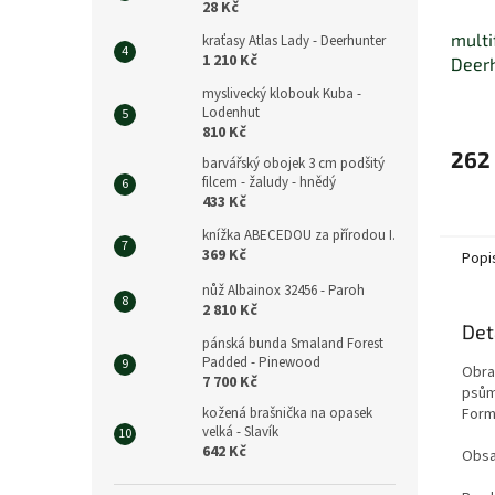
28 Kč
multi
kraťasy Atlas Lady - Deerhunter
1 210 Kč
Deer
myslivecký klobouk Kuba -
Lodenhut
810 Kč
262
barvářský obojek 3 cm podšitý
filcem - žaludy - hnědý
433 Kč
knížka ABECEDOU za přírodou I.
369 Kč
Popi
nůž Albainox 32456 - Paroh
2 810 Kč
Det
pánská bunda Smaland Forest
Padded - Pinewood
Obra
7 700 Kč
psům
kožená brašnička na opasek
Forma
velká - Slavík
642 Kč
Obsa