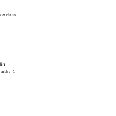
ravu zdarma.
din
ovních dnů.