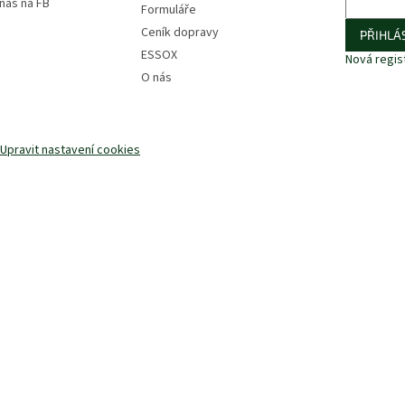
 nás na FB
Formuláře
Ceník dopravy
PŘIHLÁS
ESSOX
Nová regis
O nás
Upravit nastavení cookies