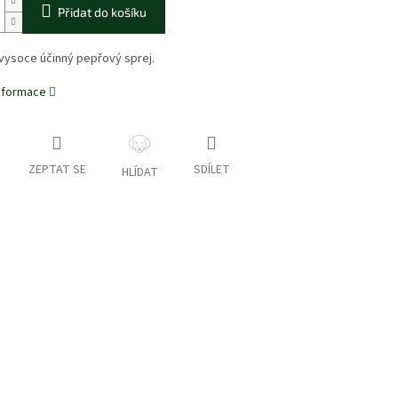
Přidat do košíku
vysoce účinný pepřový sprej.
informace
ZEPTAT SE
SDÍLET
HLÍDAT