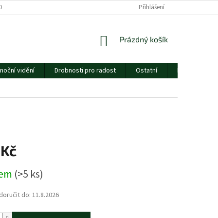
ORMULÁŘE
CENÍK DOPRAVY
ESSOX
Přihlášení
O NÁS
NÁKUPNÍ
Prázdný košík
KOŠÍK
noční vidění
Drobnosti pro radost
Ostatní
Dárkový pouk
 Kč
dem
(>5 ks)
oručit do:
11.8.2026