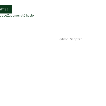
IT SE
trace
Zapomenuté heslo
Vytvořil Shoptet