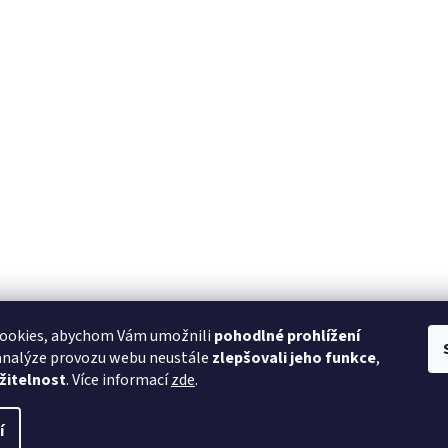
ookies, abychom Vám umožnili
pohodlné prohlížení
 analýze provozu webu neustále
zlepšovali jeho funkce
,
žitelnost
. Více informací
zde
.
í