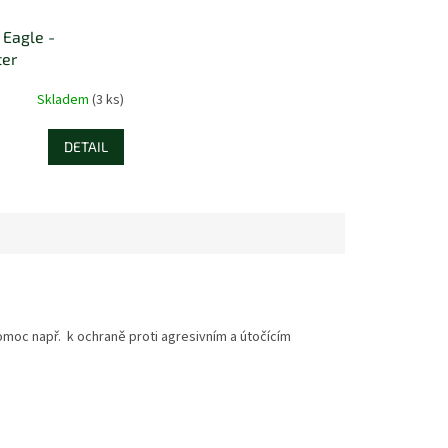
 Eagle -
er
Skladem
(3 ks)
DETAIL
moc např. k ochraně proti agresivním a útočícím