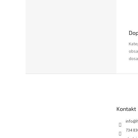
Dop
Kate
obsa
dosa
Z
á
p
a
t
Kontakt
í
info
@
734 83