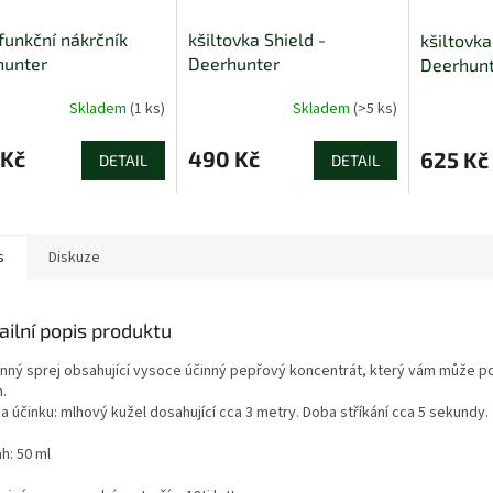
funkční nákrčník
kšiltovka Shield -
kšiltovka
hunter
Deerhunter
Deerhunt
Skladem
(1 ks)
Skladem
(>5 ks)
 Kč
490 Kč
625 Kč
DETAIL
DETAIL
s
Diskuze
ailní popis produktu
nný sprej obsahující vysoce účinný pepřový koncentrát, který vám může po
.
 účinku: mlhový kužel dosahující cca 3 metry. Doba stříkání cca 5 sekundy.
h: 50 ml