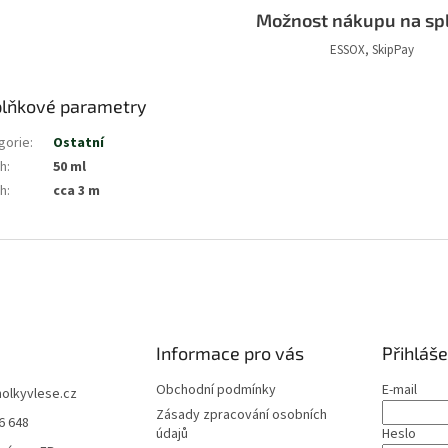
Možnost nákupu na sp
ESSOX, SkipPay
lňkové parametry
gorie
:
Ostatní
h
:
50 ml
h
:
cca 3 m
Informace pro vás
Přihláše
Obchodní podmínky
E-mail
holkyvlese.cz
Zásady zpracování osobních
6 648
údajů
Heslo