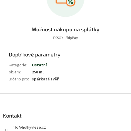
Možnost nákupu na splátky
ESSOX, SkipPay
Doplňkové parametry
Kategorie
:
Ostatní
objem
:
250 ml
určeno pro
:
spárkatá zvěř
Z
á
p
a
Kontakt
t
info
@
holkyvlese.cz
í