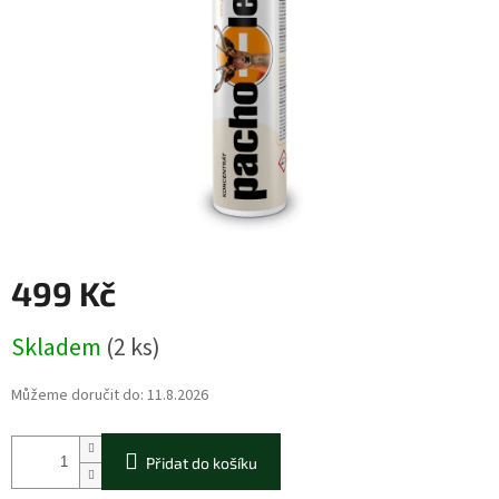
499 Kč
Měrná
Skladem
(2 ks)
cena:
Můžeme doručit do:
11.8.2026
Přidat do košíku