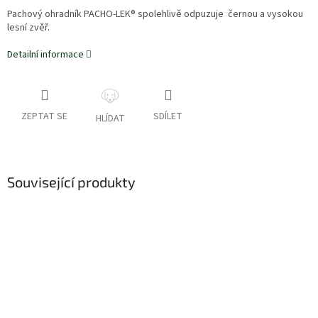
Pachový ohradník PACHO-LEK® spolehlivě odpuzuje černou a vysokou
lesní zvěř.
Detailní informace
ZEPTAT SE
SDÍLET
HLÍDAT
Související produkty