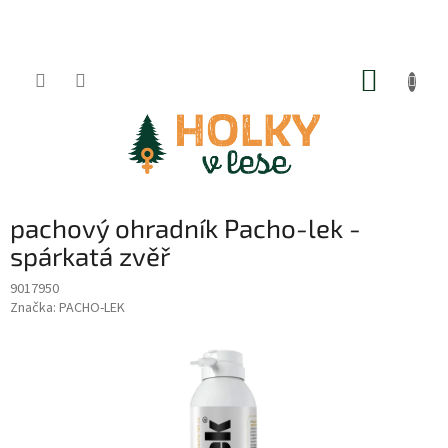
Přejít
na
obsah
NÁKUP
KOŠÍK
pachový ohradník Pacho-lek -
spárkatá zvěř
9017950
Značka:
PACHO-LEK