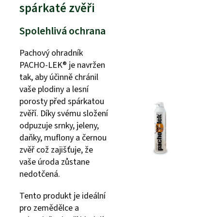
spárkaté zvěři
Spolehlivá ochrana
Pachový ohradník
PACHO-LEK® je navržen
tak, aby účinně chránil
vaše plodiny a lesní
porosty před spárkatou
zvěří. Díky svému složení
odpuzuje srnky, jeleny,
daňky, muflony a černou
zvěř což zajišťuje, že
vaše úroda zůstane
nedotčená.
Tento produkt je ideální
pro zemědělce a