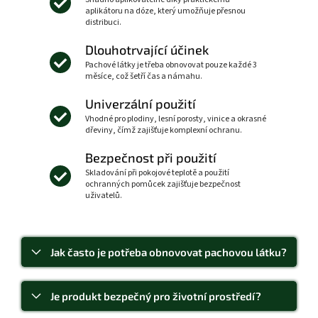
aplikátoru na dóze, který umožňuje přesnou
distribuci.
Dlouhotrvající účinek
Pachové látky je třeba obnovovat pouze každé 3
měsíce, což šetří čas a námahu.
Univerzální použití
Vhodné pro plodiny, lesní porosty, vinice a okrasné
dřeviny, čímž zajišťuje komplexní ochranu.
Bezpečnost při použití
Skladování při pokojové teplotě a použití
ochranných pomůcek zajišťuje bezpečnost
uživatelů.
Jak často je potřeba obnovovat pachovou látku?
Je produkt bezpečný pro životní prostředí?