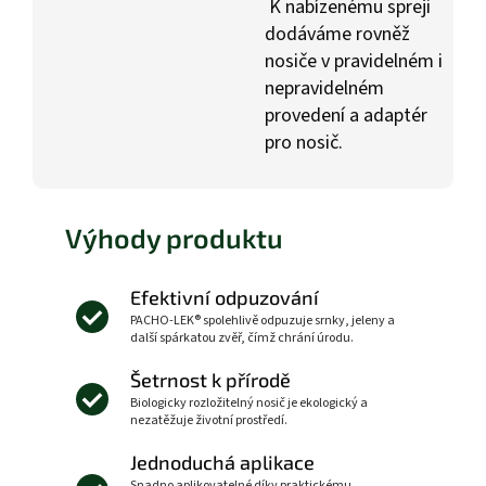
K nabízenému spreji
dodáváme rovněž
nosiče v pravidelném i
nepravidelném
provedení a adaptér
pro nosič.
Výhody produktu
Efektivní odpuzování
PACHO-LEK® spolehlivě odpuzuje srnky, jeleny a
další spárkatou zvěř, čímž chrání úrodu.
Šetrnost k přírodě
Biologicky rozložitelný nosič je ekologický a
nezatěžuje životní prostředí.
Jednoduchá aplikace
Snadno aplikovatelné díky praktickému