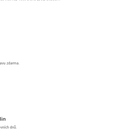
ravu zdarma.
din
ovních dnů.