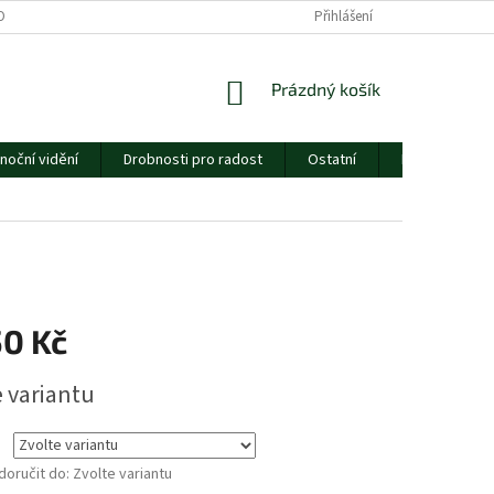
ORMULÁŘE
CENÍK DOPRAVY
ESSOX
Přihlášení
O NÁS
NÁKUPNÍ
Prázdný košík
KOŠÍK
noční vidění
Drobnosti pro radost
Ostatní
Dárkový pouk
50 Kč
e variantu
oručit do:
Zvolte variantu