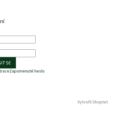
ní
IT SE
trace
Zapomenuté heslo
Vytvořil Shoptet