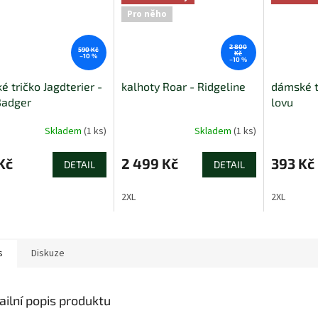
Pro něho
2 800
590 Kč
Kč
–10 %
–10 %
é tričko Jagdterier -
kalhoty Roar - Ridgeline
dámské t
Badger
lovu
Skladem
(1 ks)
Skladem
(1 ks)
Kč
2 499 Kč
393 Kč
DETAIL
DETAIL
2XL
2XL
s
Diskuze
ailní popis produktu