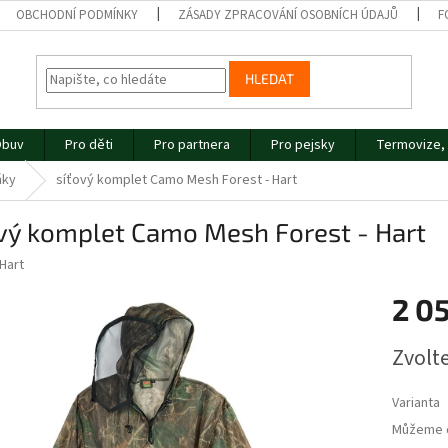
OBCHODNÍ PODMÍNKY
ZÁSADY ZPRACOVÁNÍ OSOBNÍCH ÚDAJŮ
F
HLEDAT
buv
Pro děti
Pro partnera
Pro pejsky
Termovize, 
ňky
síťový komplet Camo Mesh Forest - Hart
ový komplet Camo Mesh Forest - Hart
Hart
2 0
Měrná
Zvolt
cena:
Varianta
Můžeme d