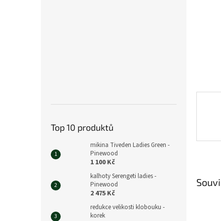
n
e
l
Top 10 produktů
mikina Tiveden Ladies Green -
Pinewood
1 100 Kč
kalhoty Serengeti ladies -
Souvi
Pinewood
2 475 Kč
redukce velikosti klobouku -
korek