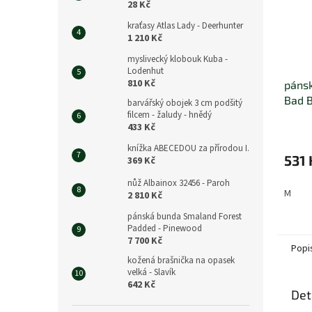
28 Kč
kraťasy Atlas Lady - Deerhunter
1 210 Kč
myslivecký klobouk Kuba -
Lodenhut
810 Kč
pánsk
Bad 
barvářský obojek 3 cm podšitý
filcem - žaludy - hnědý
433 Kč
knížka ABECEDOU za přírodou I.
531 
369 Kč
nůž Albainox 32456 - Paroh
M
2 810 Kč
pánská bunda Smaland Forest
Padded - Pinewood
7 700 Kč
Popi
kožená brašnička na opasek
velká - Slavík
642 Kč
Det