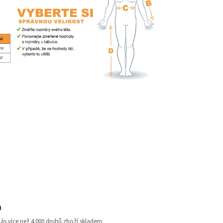
a
nás více než 4.000 druhů zboží skladem.