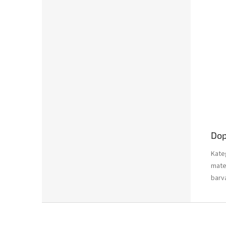
Dop
Kate
mate
barv
Z
á