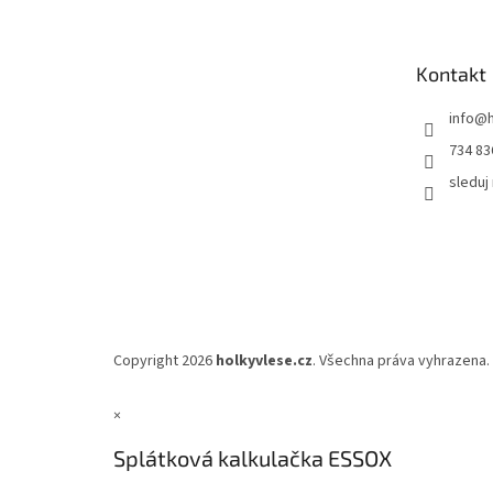
p
a
t
Kontakt
í
info
@
734 83
sleduj
Copyright 2026
holkyvlese.cz
. Všechna práva vyhrazena.
×
Splátková kalkulačka ESSOX