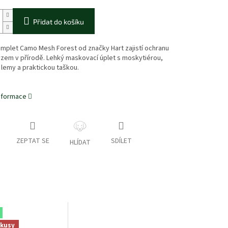
Přidat do košíku
mplet Camo Mesh Forest od značky Hart zajistí ochranu
zem v přírodě. Lehký maskovací úplet s moskytiérou,
lemy a praktickou taškou.
informace
ZEPTAT SE
SDÍLET
HLÍDAT
 kusy