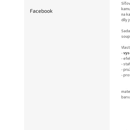
Síťo
kamu
Facebook
na k
díly
Sada
soup
Vlast
-
vys
- ef
- st
- pr
- pro
mate
barv