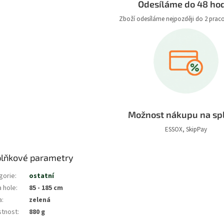
Odesíláme do 48 ho
Zboží odesíláme nejpozději do 2 prac
Možnost nákupu na sp
ESSOX, SkipPay
lňkové parametry
gorie
:
ostatní
a hole
:
85 - 185 cm
a
:
zelená
tnost
:
880 g