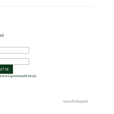
ní
IT SE
trace
Zapomenuté heslo
Vytvořil Shoptet