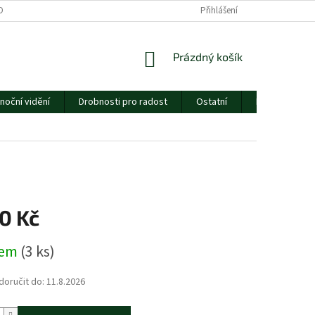
ORMULÁŘE
CENÍK DOPRAVY
ESSOX
Přihlášení
O NÁS
NÁKUPNÍ
Prázdný košík
KOŠÍK
noční vidění
Drobnosti pro radost
Ostatní
Dárkový pouk
0 Kč
dem
(3 ks)
oručit do:
11.8.2026