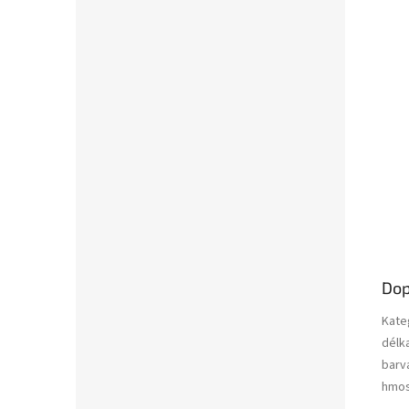
Dop
Kate
délk
barv
hmos