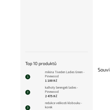
n
e
l
Top 10 produktů
Souvi
mikina Tiveden Ladies Green -
Pinewood
1 100 Kč
kalhoty Serengeti ladies -
Pinewood
2 475 Kč
redukce velikosti klobouku -
korek