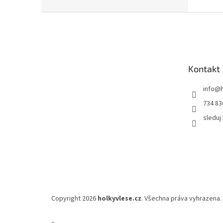
Z
á
p
a
t
Kontakt
í
info
@
734 83
sleduj
Copyright 2026
holkyvlese.cz
. Všechna práva vyhrazena.