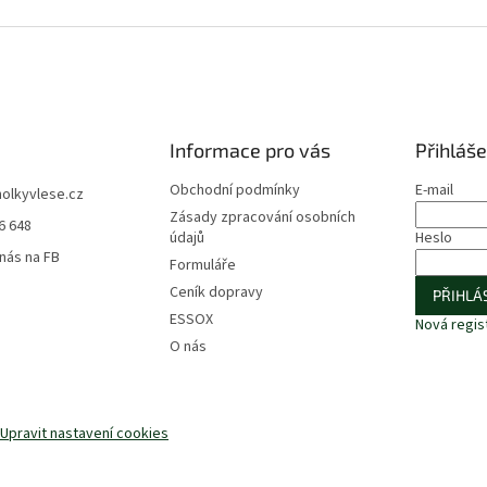
Informace pro vás
Přihláše
Obchodní podmínky
E-mail
holkyvlese.cz
Zásady zpracování osobních
6 648
údajů
Heslo
 nás na FB
Formuláře
Ceník dopravy
PŘIHLÁS
ESSOX
Nová regis
O nás
Upravit nastavení cookies