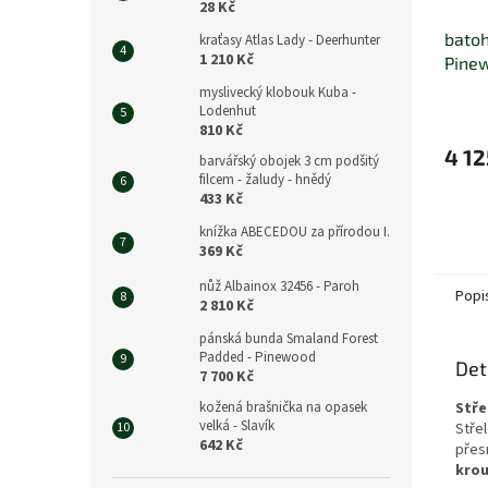
28 Kč
batoh
kraťasy Atlas Lady - Deerhunter
1 210 Kč
Pine
myslivecký klobouk Kuba -
Lodenhut
810 Kč
4 12
barvářský obojek 3 cm podšitý
filcem - žaludy - hnědý
433 Kč
knížka ABECEDOU za přírodou I.
369 Kč
nůž Albainox 32456 - Paroh
Popi
2 810 Kč
pánská bunda Smaland Forest
Padded - Pinewood
Det
7 700 Kč
kožená brašnička na opasek
Stře
velká - Slavík
Stře
642 Kč
přesn
krou