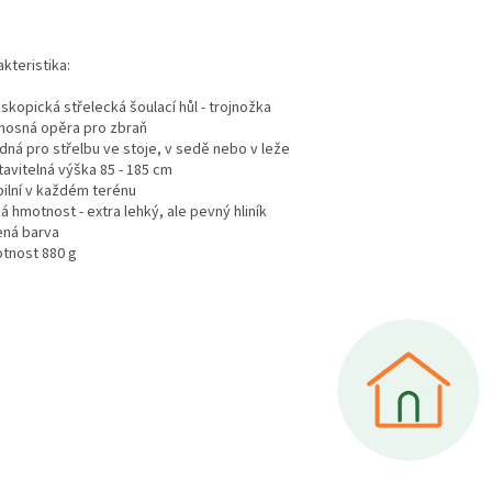
kteristika:
eskopická střelecká šoulací hůl - trojnožka
enosná opěra pro zbraň
dná pro střelbu ve stoje, v sedě nebo v leže
tavitelná výška 85 - 185 cm
bilní v každém terénu
ká hmotnost - extra lehký, ale pevný hliník
ená barva
otnost 880 g