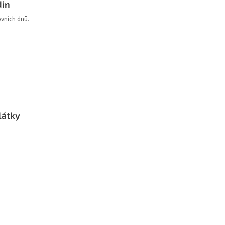
din
ovních dnů.
látky