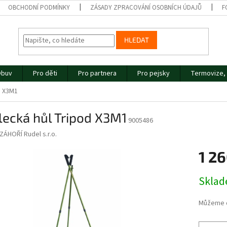
OBCHODNÍ PODMÍNKY
ZÁSADY ZPRACOVÁNÍ OSOBNÍCH ÚDAJŮ
F
HLEDAT
buv
Pro děti
Pro partnera
Pro pejsky
Termovize, 
d X3M1
lecká hůl Tripod X3M1
9005486
ZÁHOŘÍ Rudel s.r.o.
1 26
Měrná
Skla
cena:
Můžeme d