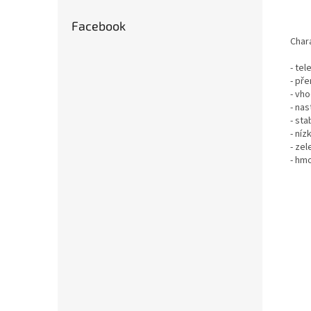
Facebook
Chara
- tel
- př
- vho
- nas
- sta
- níz
- zel
- hm