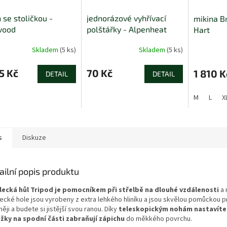
 se stoličkou -
jednorázové vyhřívací
mikina B
wood
polštářky - Alpenheat
Hart
Skladem
(5 ks)
Skladem
(5 ks)
5 Kč
70 Kč
1 810 K
DETAIL
DETAIL
M
L
X
s
Diskuze
ailní popis produktu
lecká hůl Tripod je pomocníkem při střelbě na dlouhé vzdálenosti
a 
lecké hole jsou vyrobeny z extra lehkého hliníku a jsou skvělou pomůckou pr
ěji a budete si jistější svou ranou. Díky
teleskopickým nohám nastavíte
žky na spodní části zabraňují zápichu
do měkkého povrchu.