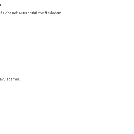
a
nás více než 4.000 druhů zboží skladem.
ravu zdarma.