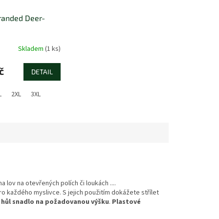
randed Deer-
Skladem
(1 ks)
č
DETAIL
L
2XL
3XL
na lov na otevřených polích či loukách ....
o každého myslivce. S jejich použitím dokážete střílet
 hůl snadlo na požadovanou výšku
.
Plastové