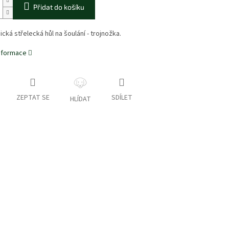
Přidat do košíku
cká střelecká hůl na šoulání - trojnožka.
informace
ZEPTAT SE
SDÍLET
HLÍDAT