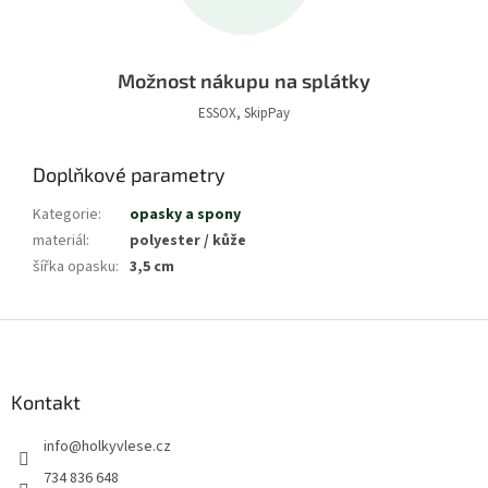
Možnost nákupu na splátky
ESSOX, SkipPay
Doplňkové parametry
Kategorie
:
opasky a spony
materiál
:
polyester / kůže
šířka opasku
:
3,5 cm
Z
á
p
a
Kontakt
t
info
@
holkyvlese.cz
í
734 836 648