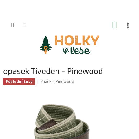
Přejít
na
obsah
NÁKUP
KOŠÍK
opasek Tiveden - Pinewood
Značka:
Pinewood
Poslední kusy