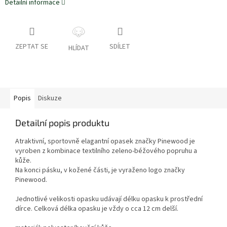
Detailní informace
ZEPTAT SE
SDÍLET
HLÍDAT
Popis
Diskuze
Detailní popis produktu
Atraktivní, sportovně elagantní opasek značky Pinewood je
vyroben z kombinace textilního zeleno-béžového popruhu a
kůže.
Na konci pásku, v kožené části, je vyraženo logo značky
Pinewood.
Jednotlivé velikosti opasku udávají délku opasku k prostřední
dírce. Celková délka opasku je vždy o cca 12 cm delší.