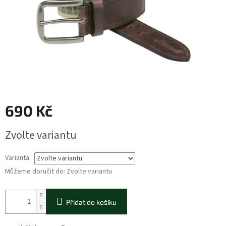
690 Kč
Měrná
Zvolte variantu
cena:
Varianta
Můžeme doručit do:
Zvolte variantu
Přidat do košíku