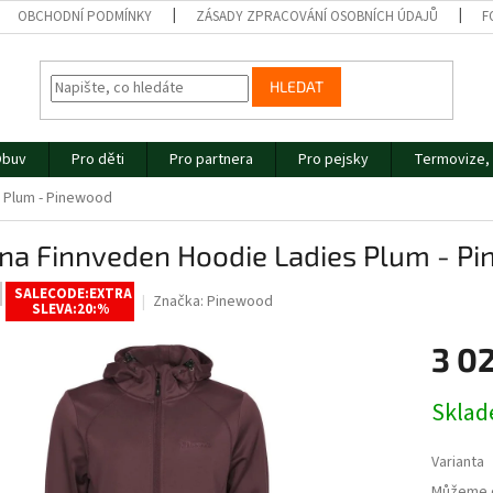
OBCHODNÍ PODMÍNKY
ZÁSADY ZPRACOVÁNÍ OSOBNÍCH ÚDAJŮ
F
HLEDAT
buv
Pro děti
Pro partnera
Pro pejsky
Termovize, 
s Plum - Pinewood
ina Finnveden Hoodie Ladies Plum - P
SALECODE:EXTRA
Značka:
Pinewood
SLEVA:20:%
3 0
Měrná
Skla
cena:
Varianta
Můžeme d