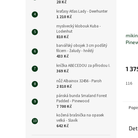
28 Kč
kraťasy Atlas Lady - Deerhunter
1 210 Kč
myslivecký klobouk Kuba -
Lodenhut
mikin
810 Kč
Pine
barvářský obojek 3 cm podšitý
filcem - žaludy - hnědý
433 Kč
knížka ABECEDOU za přírodou I.
1 37
369 Kč
nůž Albainox 32456 - Paroh
116
2 810 Kč
pánská bunda Smaland Forest
Padded - Pinewood
7 700 Kč
Popi
kožená brašnička na opasek
velká - Slavík
642 Kč
Det