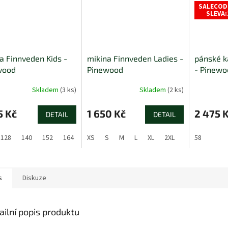
SALECOD
SLEVA:
a Finnveden Kids -
mikina Finnveden Ladies -
pánské k
wood
Pinewood
- Pinewo
Skladem
(3 ks)
Skladem
(2 ks)
5 Kč
1 650 Kč
2 475 
DETAIL
DETAIL
128
140
152
164
176
XS
S
M
L
XL
2XL
58
s
Diskuze
ailní popis produktu