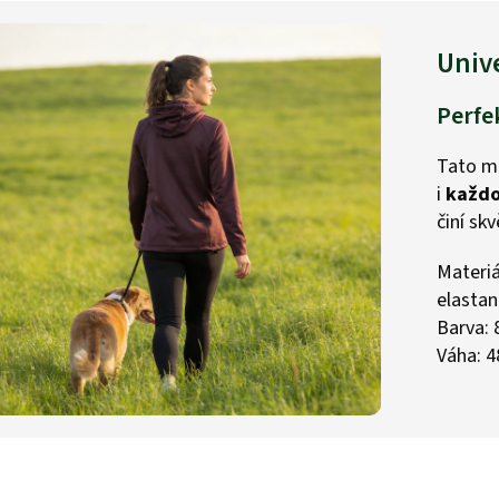
Unive
Perfe
Tato mi
i
každo
činí sk
Materiá
elastan
Barva: 
Váha: 4