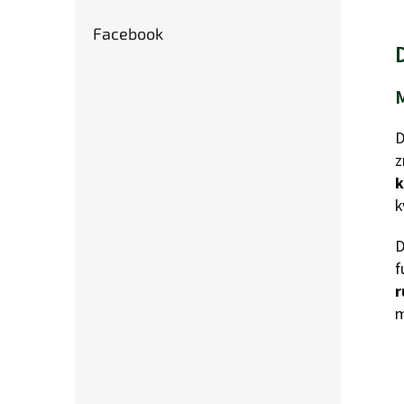
Facebook
D
z
k
k
D
f
r
m