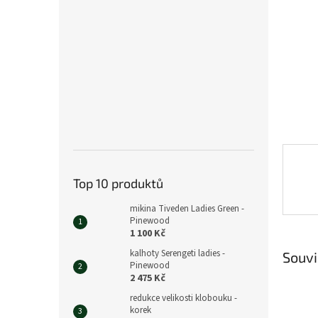
n
e
l
Top 10 produktů
mikina Tiveden Ladies Green -
Pinewood
1 100 Kč
kalhoty Serengeti ladies -
Souvi
Pinewood
2 475 Kč
redukce velikosti klobouku -
korek