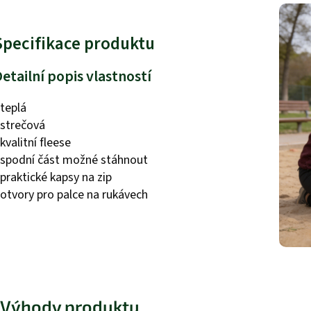
Specifikace produktu
etailní popis vlastností
 teplá
 strečová
 kvalitní fleese
 spodní část možné stáhnout
 praktické kapsy na zip
 otvory pro palce na rukávech
Výhody produktu