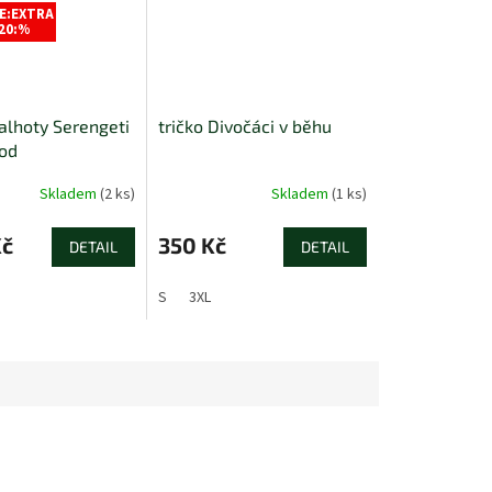
E:EXTRA
20:%
alhoty Serengeti
tričko Divočáci v běhu
od
Skladem
(2 ks)
Skladem
(1 ks)
Kč
350 Kč
DETAIL
DETAIL
S
3XL