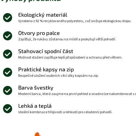
Ekologický materiál
Vyrobeno z 92 % recyklovaného polyesteru, což snižuje ekologickou stopu.
Otvory pro palce
Zajišťují, že rukávy zůstanou na místě a poskytují větší pohodlí.
Stahovací spodní část
Možnost stažení zajišťuje lepší přizpůsobení a ochranu před větrem.
Praktické kapsy na zip
Bezpečné uložení osobních věcí díky kapsám na zip.
Barva švestky
Moderní barva, která zaujme na první pohled a snadno lze nakombinovat s o
Lehká a teplá
Ideální kombinace hřejivosti a lehkosti pro celodenní pohodlí.