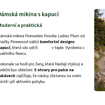
Dámská mikina s kapucí
Moderní a praktická
ámská mikina Finnveden Hoodie Ladies Plum od
načky Pinewood nabízí
komfortní design
s
apucí
, která vás udrží v teple. Vyrobena z
valitního fleecu.
okonale se hodí pro ženy, které hledají stylový a
unkční kus oblečení.
S otvory pro palce na
ukávech
zajišťuje, že rukávy zůstanou na svém
ístě i při aktivním pohybu.