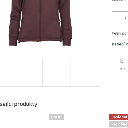
Velmi poh
Detailní 
TISK
sející produkty
Pro ni
Poslední
Pro něho