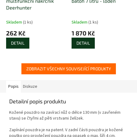
multifunkční nákrčník
batoh 7 litrů - loden
Deerhunter
Skladem
(1 ks)
Skladem
(1 ks)
262 Kč
1 870 Kč
DETAIL
DETAIL
ZOBRAZIT VŠECHNY SOUVISEJÍCÍ PRODUKTY
Popis
Diskuze
Detailní popis produktu
Kožené pouzdro na zavírací nůž o délce 130 mm (v zavřeném
stavu) se čtyřmi až pěti vrstvami želízek.
Zapínání pouzdra je na patent. V zadní části pouzdra je kožené
poutko pro provlečení pouzdra na opasek o max. šíři 4 cm.