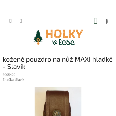
Přejít
na
obsah
NÁKUP
KOŠÍK
kožené pouzdro na nůž MAXI hladké
- Slavík
9005420
Značka:
Slavík