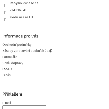
info
@
holkyvlese.cz
í
734 836 648
sleduj nás na FB
Informace pro vás
Obchodní podmínky
Zásady zpracování osobních údajů
Formuláře
Ceník dopravy
ESSOX
O nás
Přihlášení
E-mail