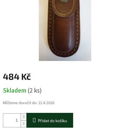
484 Kč
Měrná
Skladem
(2 ks)
cena:
Můžeme doručit do:
21.8.2026
Přidat do košíku