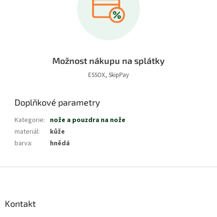
Možnost nákupu na splátky
ESSOX, SkipPay
Doplňkové parametry
Kategorie
:
nože a pouzdra na nože
materiál
:
kůže
barva
:
hnědá
Z
á
p
a
Kontakt
t