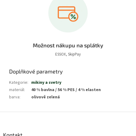
Možnost nákupu na splátky
ESSOX, SkipPay
Doplňkové parametry
Kategorie
:
mikiny a svetry
materiál
:
40 % bavlna / 56 % PES / 4 % elasten
barva
:
olivově zelená
Z
á
p
a
Kontakt