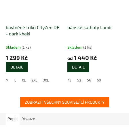
bavlněné triko CityZen DR
pánské kalhoty Lumír
- dark khaki
Skladem
(1 ks)
Skladem
(1 ks)
1 299 Kč
1 440 Kč
od
DETAIL
DETAIL
M
L
XL
2XL
3XL
48
52
56
60
ZOBRAZIT VŠECHNY SOUVISEJÍCÍ PRODUKTY
Popis
Diskuze