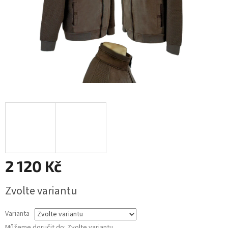
2 120 Kč
Měrná
Zvolte variantu
cena:
Varianta
Můžeme doručit do:
Zvolte variantu