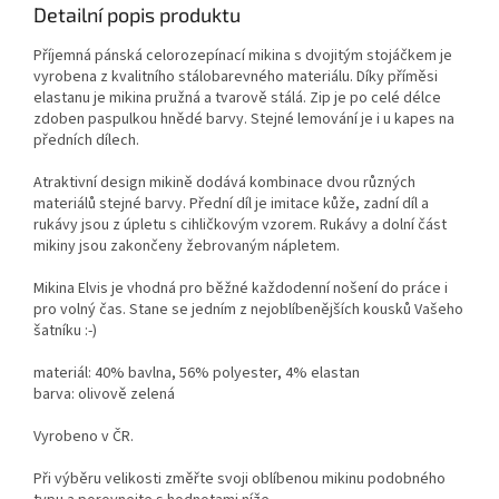
Detailní popis produktu
Příjemná pánská celorozepínací mikina s dvojitým stojáčkem je
vyrobena z kvalitního stálobarevného materiálu. Díky příměsi
elastanu je mikina pružná a tvarově stálá. Zip je po celé délce
zdoben paspulkou hnědé barvy. Stejné lemování je i u kapes na
předních dílech.
Atraktivní design mikině dodává kombinace dvou různých
materiálů stejné barvy. Přední díl je imitace kůže, zadní díl a
rukávy jsou z úpletu s cihličkovým vzorem. Rukávy a dolní část
mikiny jsou zakončeny žebrovaným nápletem.
Mikina Elvis je vhodná pro běžné každodenní nošení do práce i
pro volný čas. Stane se jedním z nejoblíbenějších kousků Vašeho
šatníku :-)
materiál: 40% bavlna, 56% polyester, 4% elastan
barva: olivově zelená
Vyrobeno v ČR.
Při výběru velikosti změřte svoji oblíbenou mikinu podobného