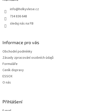
t
info
@
holkyvlese.cz
í
734 836 648
sleduj nás na FB
Informace pro vás
Obchodní podmínky
Zásady zpracování osobních údajů
Formuláře
Ceník dopravy
ESSOX
O nás
Přihlášení
E-mail