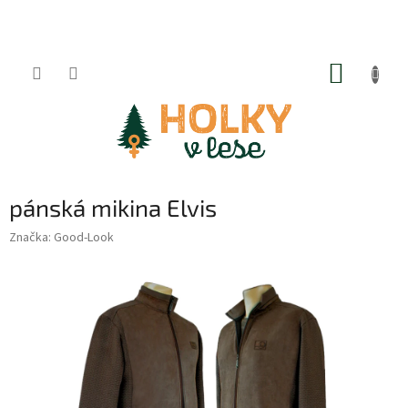
Přejít
na
obsah
NÁKUP
KOŠÍK
pánská mikina Elvis
Značka:
Good-Look