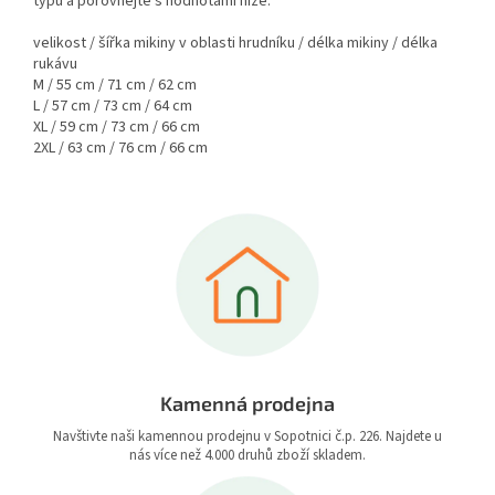
typu a porovnejte s hodnotami níže.
velikost / šířka mikiny v oblasti hrudníku / délka mikiny / délka
rukávu
M / 55 cm / 71 cm / 62 cm
L / 57 cm / 73 cm / 64 cm
XL / 59 cm / 73 cm / 66 cm
2XL / 63 cm / 76 cm / 66 cm
Kamenná prodejna
Navštivte naši kamennou prodejnu v Sopotnici č.p. 226. Najdete u
nás více než 4.000 druhů zboží skladem.