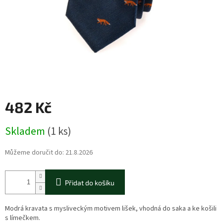
482 Kč
Měrná
Skladem
(1 ks)
cena:
Můžeme doručit do:
21.8.2026
Přidat do košíku
Modrá kravata s mysliveckým motivem lišek, vhodná do saka a ke košili
s límečkem.