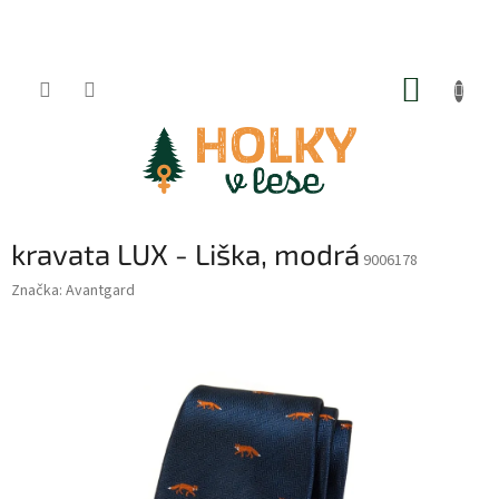
Přejít
na
obsah
NÁKUP
KOŠÍK
kravata LUX - Liška, modrá
9006178
Značka:
Avantgard