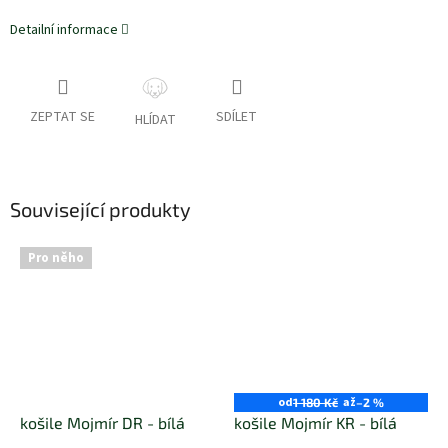
Detailní informace
ZEPTAT SE
SDÍLET
HLÍDAT
Související produkty
Pro něho
od
až
1 180 Kč
–2 %
košile Mojmír DR - bílá
košile Mojmír KR - bílá