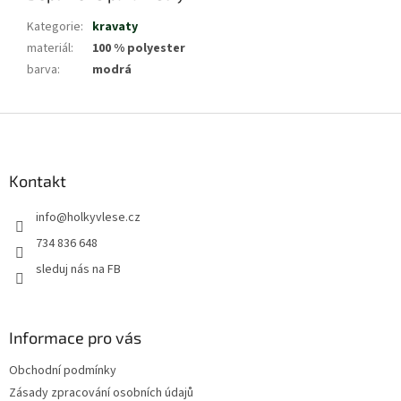
Kategorie
:
kravaty
materiál
:
100 % polyester
barva
:
modrá
Z
á
p
a
Kontakt
t
info
@
holkyvlese.cz
í
734 836 648
sleduj nás na FB
Informace pro vás
Obchodní podmínky
Zásady zpracování osobních údajů