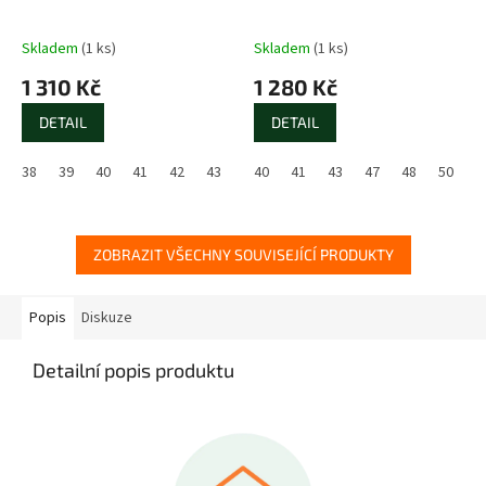
Skladem
(1 ks)
Skladem
(1 ks)
1 310 Kč
1 280 Kč
DETAIL
DETAIL
38
39
40
41
42
43
46
40
47
41
48
43
50
47
48
50
ZOBRAZIT VŠECHNY SOUVISEJÍCÍ PRODUKTY
Popis
Diskuze
Detailní popis produktu