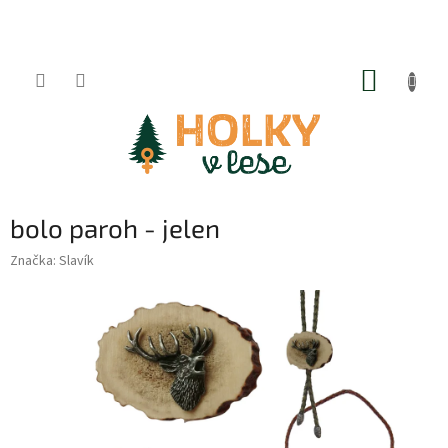
Přejít
na
obsah
NÁKUP
KOŠÍK
bolo paroh - jelen
Značka:
Slavík