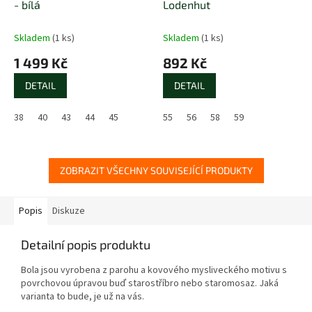
- bílá
Lodenhut
Skladem
(1 ks)
Skladem
(1 ks)
1 499 Kč
892 Kč
DETAIL
DETAIL
38
40
43
44
45
55
56
58
59
ZOBRAZIT VŠECHNY SOUVISEJÍCÍ PRODUKTY
Popis
Diskuze
Detailní popis produktu
Bola jsou vyrobena z parohu a kovového mysliveckého motivu s
povrchovou úpravou buď starostříbro nebo staromosaz. Jaká
varianta to bude, je už na vás.