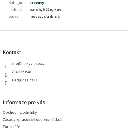
Kategorie
:
kravaty
materiál
:
paroh, kůže, kov
barva
:
mosaz, stříbrná
Z
á
p
a
Kontakt
t
info
@
holkyvlese.cz
í
734 836 648
sleduj nás na FB
Informace pro vás
Obchodní podmínky
Zásady zpracování osobních údajů
Formuláře