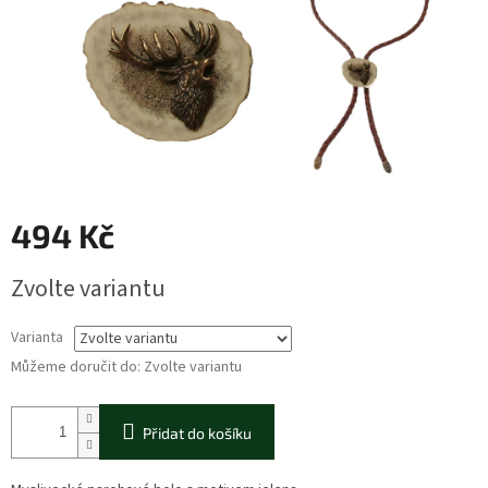
494 Kč
Měrná
Zvolte variantu
cena:
Varianta
Můžeme doručit do:
Zvolte variantu
Přidat do košíku