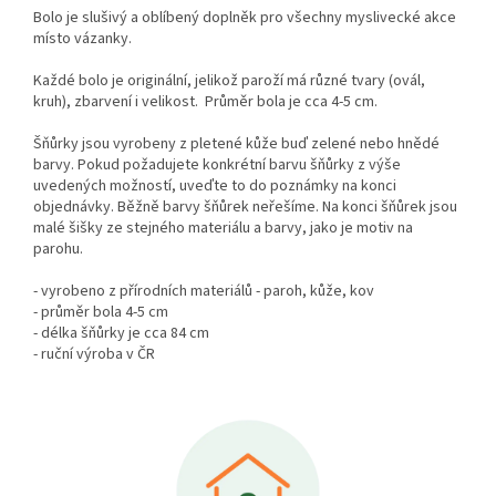
Bolo je slušivý a oblíbený doplněk pro všechny myslivecké akce
místo vázanky.
Každé bolo je originální, jelikož paroží má různé tvary (ovál,
kruh), zbarvení i velikost. Průměr bola je cca 4-5 cm.
Šňůrky jsou vyrobeny z pletené kůže buď zelené nebo hnědé
barvy. Pokud požadujete konkrétní barvu šňůrky z výše
uvedených možností, uveďte to do poznámky na konci
objednávky. Běžně barvy šňůrek neřešíme. Na konci šňůrek jsou
malé šišky ze stejného materiálu a barvy, jako je motiv na
parohu.
- vyrobeno z přírodních materiálů - paroh, kůže, kov
- průměr bola 4-5 cm
- délka šňůrky je cca 84 cm
- ruční výroba v ČR