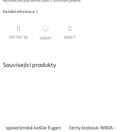
Myslivecké parohové bolo s motivem jelena.
Detailní informace
ZEPTAT SE
SDÍLET
HLÍDAT
Související produkty
společenská košile Eugen
černý klobouk 1690A -