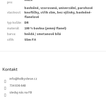
muže
pro
:
bavlněné, vzorovaná, univerzální, parohové
vlastnost
:
knoflíčky, střih slim, bez výšivky, bavlněné-
flanelové
typ košile
:
DR
materiál
:
100 % bavlna (jemný flanel)
barva
:
hnědá / smetanově bílá
střih
:
Slim Fit
Z
á
p
a
Kontakt
t
info
@
holkyvlese.cz
í
734 836 648
sleduj nás na FB