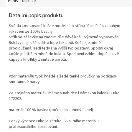
Popis
Diskuze
Detailní popis produktu
Svěltlá kostkovaná košile modetního střihu "Slim Fit" s dlouhým
rukávem ze 100% bavlny .
Střih se záševky na zadním díle dává košili výrazné vypasování.
Rukávy mají užší střih a lépe tak sedí. Košile je mírně
prodloužená, sedí tedy i na vyšší typ postavy. Spodní okraj
košile je střižen mírně do kulata. Sportovní vzhled doplňují dvě
kapsy a knoflíky z imitace paroží.
Vzor materiálu tvoří hnědé a šedé tenké proužky na podkladu
smetanové barvy.
Ze stejného materiálu máme v nabídce i dámskou kalenku Luko
172202.
materiál: 100 % bavlna (počesaná - jemný flanel)
Český výrobce Luko je zárukou kvalitního materiálu i
profesionálního zpracování.