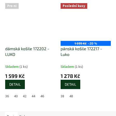
Pro ni
Poslední kusy
1 599 Kč
–20 %
dámská košile 172202 -
pánská košile 172217 -
LUKO
Luko
Skladem
(1 ks)
Skladem
(1 ks)
1 599 Kč
1 278 Kč
DETAIL
DETAIL
36
40
42
44
46
38
48