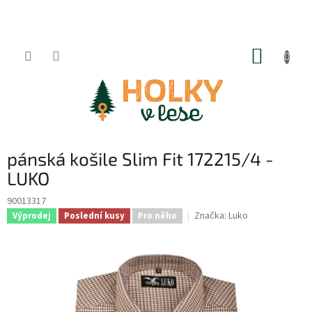
Přejít
na
obsah
NÁKUP
KOŠÍK
pánská košile Slim Fit 172215/4 -
LUKO
90013317
Značka:
Luko
Výprodej
Poslední kusy
Pro něho