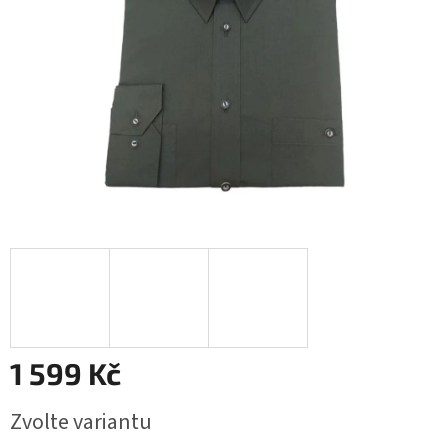
1 599 Kč
Měrná
Zvolte variantu
cena: