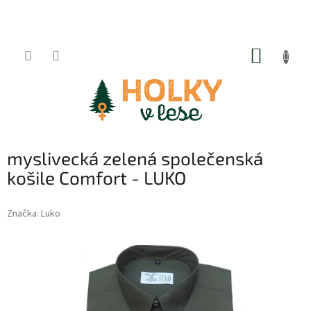
Přejít
na
obsah
NÁKUP
KOŠÍK
myslivecká zelená společenská
košile Comfort - LUKO
Značka:
Luko