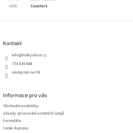
střih
:
Comfort
Z
á
p
a
Kontakt
t
info
@
holkyvlese.cz
í
734 836 648
sleduj nás na FB
Informace pro vás
Obchodní podmínky
Zásady zpracování osobních údajů
Formuláře
Ceník dopravy