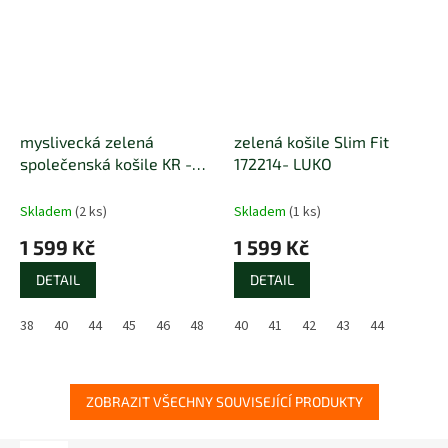
myslivecká zelená
zelená košile Slim Fit
společenská košile KR -
172214- LUKO
LUKO
Skladem
(2 ks)
Skladem
(1 ks)
1 599 Kč
1 599 Kč
DETAIL
DETAIL
38
40
44
45
46
48
40
41
42
43
44
ZOBRAZIT VŠECHNY SOUVISEJÍCÍ PRODUKTY