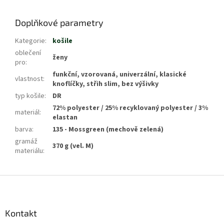
Doplňkové parametry
Kategorie
:
košile
oblečení
ženy
pro
:
funkční, vzorovaná, univerzální, klasické
vlastnost
:
knoflíčky, střih slim, bez výšivky
typ košile
:
DR
72% polyester / 25% recyklovaný polyester / 3%
materiál
:
elastan
barva
:
135 - Mossgreen (mechově zelená)
gramáž
370 g (vel. M)
materiálu
:
Z
á
p
a
Kontakt
t