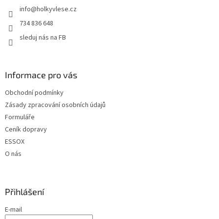
info
@
holkyvlese.cz
í
734 836 648
sleduj nás na FB
Informace pro vás
Obchodní podmínky
Zásady zpracování osobních údajů
Formuláře
Ceník dopravy
ESSOX
O nás
Přihlášení
E-mail