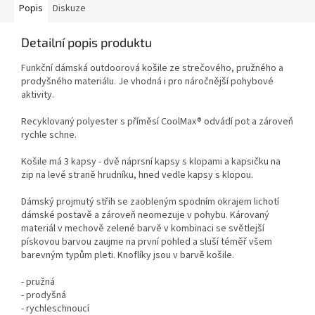
Popis
Diskuze
Detailní popis produktu
Funkční dámská outdoorová košile ze strečového, pružného a
prodyšného materiálu. Je vhodná i pro náročnější pohybové
aktivity.
Recyklovaný polyester s příměsí CoolMax® odvádí pot a zároveň
rychle schne.
Košile má 3 kapsy - dvě náprsní kapsy s klopami a kapsičku na
zip na levé straně hrudníku, hned vedle kapsy s klopou.
Dámský projmutý střih se zaobleným spodním okrajem lichotí
dámské postavě a zároveň neomezuje v pohybu. Károvaný
materiál v mechově zelené barvě v kombinaci se světlejší
pískovou barvou zaujme na první pohled a sluší téměř všem
barevným typům pleti. Knoflíky jsou v barvě košile.
- pružná
- prodyšná
- rychleschnoucí