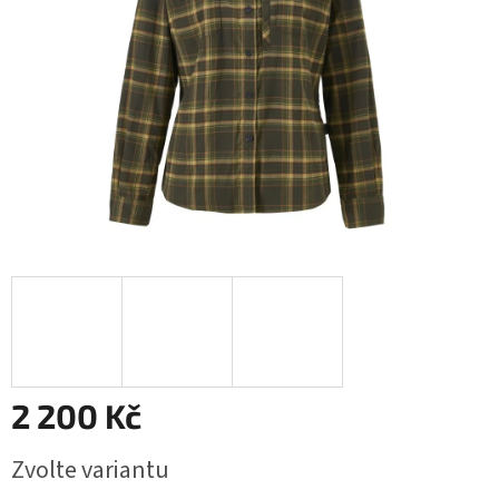
2 200 Kč
Měrná
Zvolte variantu
cena: