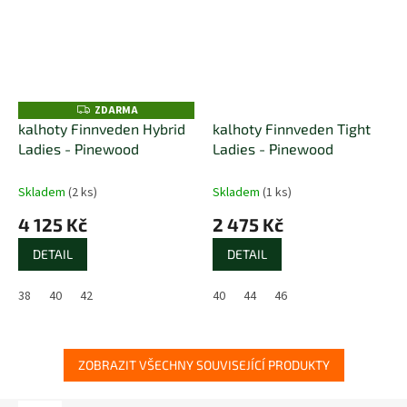
ZDARMA
Z
D
kalhoty Finnveden Hybrid
kalhoty Finnveden Tight
A
Ladies - Pinewood
Ladies - Pinewood
R
M
A
Skladem
(2 ks)
Skladem
(1 ks)
4 125 Kč
2 475 Kč
DETAIL
DETAIL
38
40
42
40
44
46
ZOBRAZIT VŠECHNY SOUVISEJÍCÍ PRODUKTY