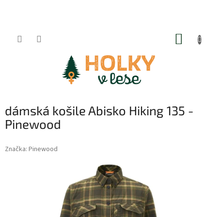
Přejít
na
obsah
NÁKUP
KOŠÍK
dámská košile Abisko Hiking 135 -
Pinewood
Značka:
Pinewood