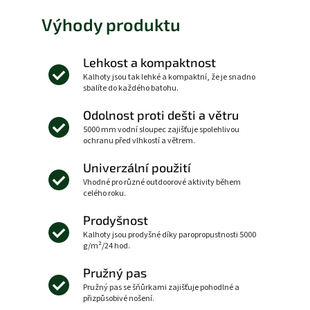
Výhody produktu
Lehkost a kompaktnost
Kalhoty jsou tak lehké a kompaktní, že je snadno
sbalíte do každého batohu.
Odolnost proti dešti a větru
5000 mm vodní sloupec zajišťuje spolehlivou
ochranu před vlhkostí a větrem.
Univerzální použití
Vhodné pro různé outdoorové aktivity během
celého roku.
Prodyšnost
Kalhoty jsou prodyšné díky paropropustnosti 5000
g/m²/24 hod.
Pružný pas
Pružný pas se šňůrkami zajišťuje pohodlné a
přizpůsobivé nošení.