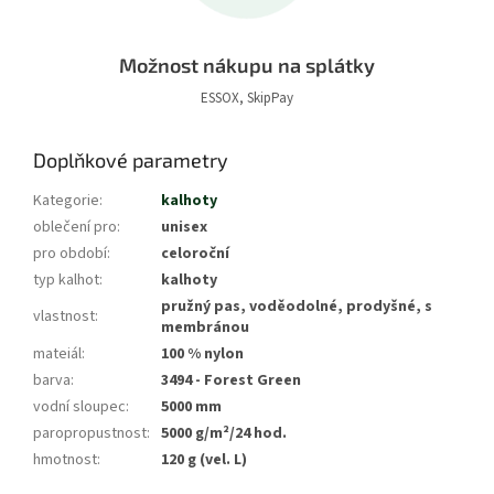
Možnost nákupu na splátky
ESSOX, SkipPay
Doplňkové parametry
Kategorie
:
kalhoty
oblečení pro
:
unisex
pro období
:
celoroční
typ kalhot
:
kalhoty
pružný pas, voděodolné, prodyšné, s
vlastnost
:
membránou
mateiál
:
100 % nylon
barva
:
3494 - Forest Green
vodní sloupec
:
5000 mm
paropropustnost
:
5000 g/m²/24 hod.
hmotnost
:
120 g (vel. L)