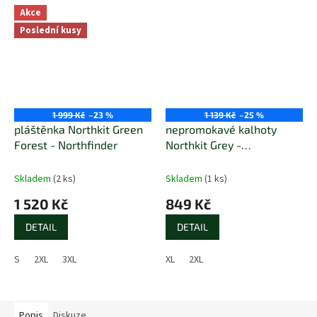
Akce
Poslední kusy
1 999 Kč
–23 %
1 139 Kč
–25 %
pláštěnka Northkit Green
nepromokavé kalhoty
Forest - Northfinder
Northkit Grey -
Northfinder
Skladem
(2 ks)
Skladem
(1 ks)
1 520 Kč
849 Kč
DETAIL
DETAIL
S
2XL
3XL
XL
2XL
Popis
Diskuze