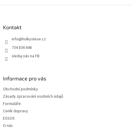
Z
á
p
a
Kontakt
t
info
@
holkyvlese.cz
í
734 836 648
sleduj nás na FB
Informace pro vás
Obchodní podmínky
Zásady zpracování osobních údajů
Formuláře
Ceník dopravy
ESSOX
O nás