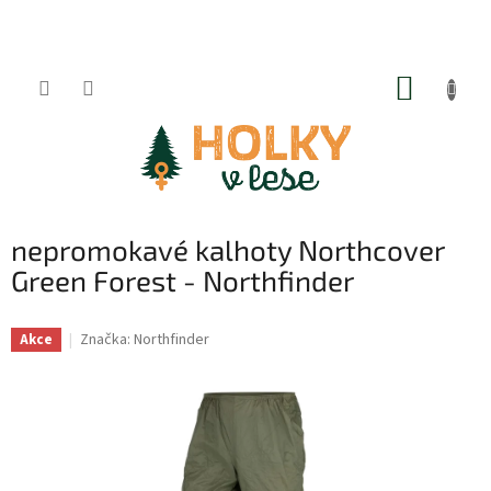
Přejít
na
obsah
NÁKUP
KOŠÍK
nepromokavé kalhoty Northcover
Green Forest - Northfinder
Značka:
Northfinder
Akce