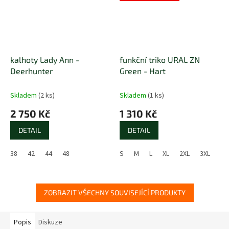
kalhoty Lady Ann -
funkční triko URAL ZN
Deerhunter
Green - Hart
Skladem
(2 ks)
Skladem
(1 ks)
2 750 Kč
1 310 Kč
DETAIL
DETAIL
38
42
44
48
S
M
L
XL
2XL
3XL
ZOBRAZIT VŠECHNY SOUVISEJÍCÍ PRODUKTY
Popis
Diskuze