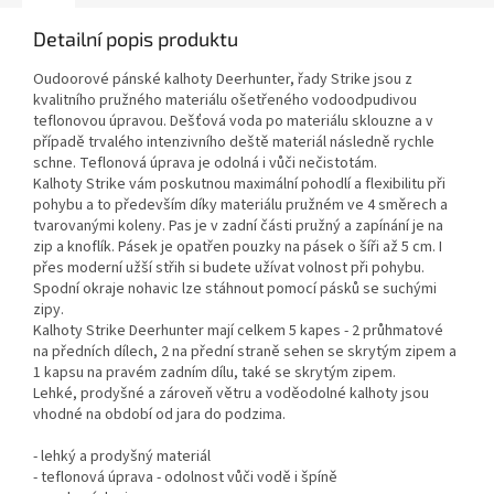
Detailní popis produktu
Oudoorové pánské kalhoty Deerhunter, řady Strike jsou z
kvalitního pružného materiálu ošetřeného vodoodpudivou
teflonovou úpravou. Dešťová voda po materiálu sklouzne a v
případě trvalého intenzivního deště materiál následně rychle
schne. Teflonová úprava je odolná i vůči nečistotám.
Kalhoty Strike vám poskutnou maximální pohodlí a flexibilitu při
pohybu a to především díky materiálu pružném ve 4 směrech a
tvarovanými koleny. Pas je v zadní části pružný a zapínání je na
zip a knoflík. Pásek je opatřen pouzky na pásek o šíři až 5 cm. I
přes moderní užší střih si budete užívat volnost při pohybu.
Spodní okraje nohavic lze stáhnout pomocí pásků se suchými
zipy.
Kalhoty Strike Deerhunter mají celkem 5 kapes - 2 průhmatové
na předních dílech, 2 na přední straně sehen se skrytým zipem a
1 kapsu na pravém zadním dílu, také se skrytým zipem.
Lehké, prodyšné a zároveň větru a voděodolné kalhoty jsou
vhodné na období od jara do podzima.
- lehký a prodyšný materiál
- teflonová úprava - odolnost vůči vodě i špíně