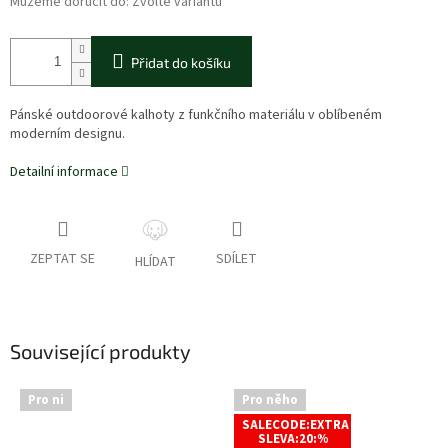
Můžeme doručit do:
Zvolte variantu
Přidat do košíku
Pánské outdoorové kalhoty z funkčního materiálu v oblíbeném
moderním designu.
Detailní informace
ZEPTAT SE
SDÍLET
HLÍDAT
Související produkty
Pro ni
Pro něho
SALECODE:EXTRA
SLEVA:20:%