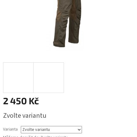
2 450 Kč
Měrná
Zvolte variantu
cena:
Varianta