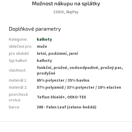
Možnost nákupu na splátky
ESSOX, SkipPay
Doplňkové parametry
Kategorie
:
kalhoty
oblečení pro
:
muže
pro období
:
letní, podzimní, jarní
typ kalhot
:
kalhoty
funkční, pružné, vodoodpudivé, pružný pas,
vlastnost
:
prodyšné
materiál 1
:
65% polyester / 35% bavlna
materiál 2
:
57% polyamid / 33% polyester / 10% elasten
povrchová
Teflon Shield+, OEKO-TEX
vrstva
:
barva
:
388 - Falen Leaf (zeleno-hnědá)
Z
á