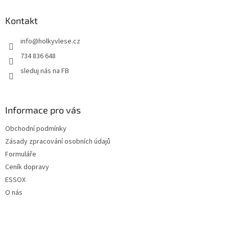
p
a
Kontakt
t
info
@
holkyvlese.cz
í
734 836 648
sleduj nás na FB
Informace pro vás
Obchodní podmínky
Zásady zpracování osobních údajů
Formuláře
Ceník dopravy
ESSOX
O nás