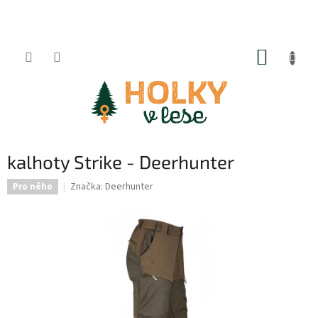
Přejít
na
obsah
NÁKUP
KOŠÍK
kalhoty Strike - Deerhunter
Značka:
Deerhunter
Pro něho