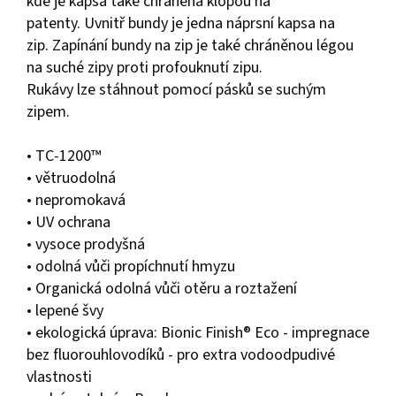
kde je kapsa také chráněná klopou na
patenty.
Uvnitř bundy je jedna náprsní kapsa na
zip.
Zapínání bundy na zip je také chráněnou légou
na suché zipy proti profouknutí zipu.
Rukávy lze stáhnout pomocí pásků se suchým
zipem.
• TC-1200™
• větruodolná
• nepromokavá
• UV ochrana
• vysoce prodyšná
• odolná vůči propíchnutí hmyzu
• Organická odolná vůči otěru a roztažení
• lepené švy
• ekologická úprava: Bionic Finish® Eco - impregnace
bez fluorouhlovodíků - pro extra vodoodpudivé
vlastnosti