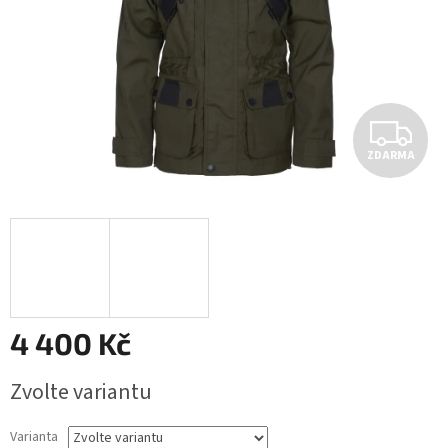
Z
ZDARMA
D
A
R
M
A
4 400 Kč
Měrná
Zvolte variantu
cena:
Varianta