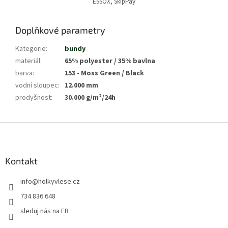
ESSOX, SkipPay
Doplňkové parametry
Kategorie
:
bundy
materiál
:
65% polyester / 35% bavlna
barva
:
153 - Moss Green / Black
vodní sloupec
:
12.000 mm
prodyšnost
:
30.000 g/m²/24h
Z
á
p
a
Kontakt
t
info
@
holkyvlese.cz
í
734 836 648
sleduj nás na FB