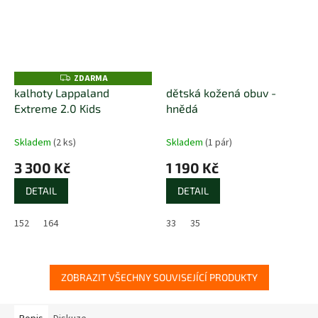
ZDARMA
Z
D
kalhoty Lappaland
dětská kožená obuv -
A
Extreme 2.0 Kids
hnědá
R
M
A
Skladem
(2 ks)
Skladem
(1 pár)
3 300 Kč
1 190 Kč
DETAIL
DETAIL
152
164
33
35
ZOBRAZIT VŠECHNY SOUVISEJÍCÍ PRODUKTY