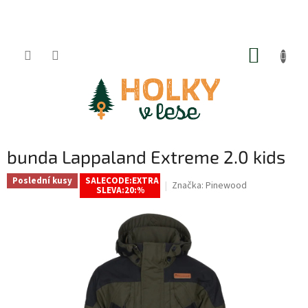
Přejít
na
obsah
NÁKUP
KOŠÍK
bunda Lappaland Extreme 2.0 kids
Poslední kusy
SALECODE:EXTRA
Značka:
Pinewood
SLEVA:20:%